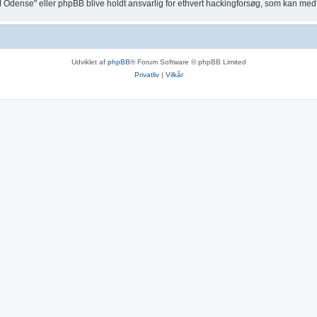
M Odense" eller phpBB blive holdt ansvarlig for ethvert hackingforsøg, som kan med
Udviklet af
phpBB
® Forum Software © phpBB Limited
Privatliv
|
Vilkår