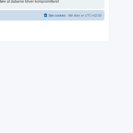
føre at dataene bliver kompromitteret
Slet cookies
Alle tider er
UTC+02:00