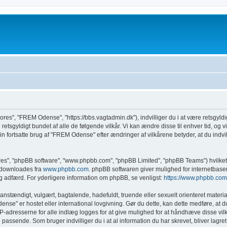
ores", "FREM Odense", "https://bbs.vagtadmin.dk"), indvilliger du i at være retsgyldi
etsgyldigt bundet af alle de følgende vilkår. Vi kan ændre disse til enhver tid, og vi v
n fortsatte brug af "FREM Odense" efter ændringer af vilkårene betyder, at du indvill
eres", "phpBB software", "www.phpbb.com", "phpBB Limited", "phpBB Teams") hvilket 
n downloades fra
www.phpbb.com
. phpBB softwaren giver mulighed for internetbase
adelig adfærd. For yderligere information om phpBB, se venligst:
https://www.phpbb.com
anstændigt, vulgært, bagtalende, hadefuldt, truende eller sexuelt orienteret materia
dense" er hostet eller international lovgivning. Gør du dette, kan dette medføre, at
IP-adresserne for alle indlæg logges for at give mulighed for at håndhæve disse vilkå
ette passende. Som bruger indvilliger du i at al information du har skrevet, bliver lag