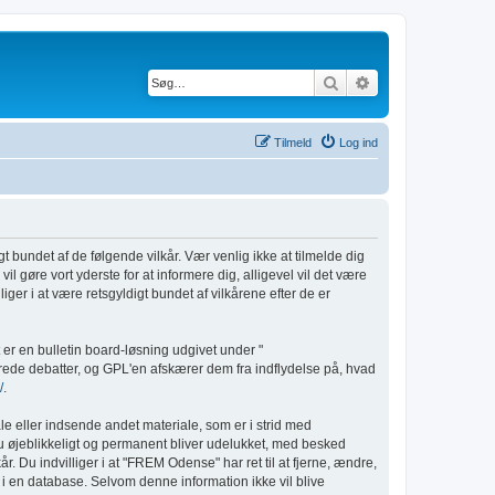
Søg
Avanceret søgnin
Tilmeld
Log ind
gt bundet af de følgende vilkår. Vær venlig ikke at tilmelde dig
il gøre vort yderste for at informere dig, alligevel vil det være
iger i at være retsgyldigt bundet af vilkårene efter de er
er en bulletin board-løsning udgivet under "
rede debatter, og GPL'en afskærer dem fra indflydelse på, hvad
/
.
le eller indsende andet materiale, som er i strid med
 du øjeblikkeligt og permanent bliver udelukket, med besked
r. Du indvilliger i at "FREM Odense" har ret til at fjerne, ændre,
ret i en database. Selvom denne information ikke vil blive