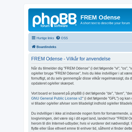
FREM Odense
A short text to describe your forum
Hurtige links
OSS
Boardindeks
FREM Odense - Vilkår for anvendelse
Når du tilmelder dig "FREM Odense" (i det følgende "vi", "os", "v
og/eller bruge "FREM Odense", hvis du ikke indvilliger i at være r
fornuftigt, at du selv gennemgår disse vilkår regelmæssigt, da di
opdateret og/eller skærpet.
Vort board er baseret på phpBB (i det følgende "de", "dem", "d
GNU General Public License v2
" (i det følgende "GPL") og ka
vi tillader og/eller afviser som tilladeligt indhold og/eller till
Du indvilliger i ikke at indsende nogen form for fornærmende, u
lovgivningen, det være sig i dit eget land, landet hvor "FREM O
herom til din Internet-udbyder, hvis vi vurderer det nødvendigt. 
flytte eller låse ethvert emne til enhver tid, såfremt vi finder d