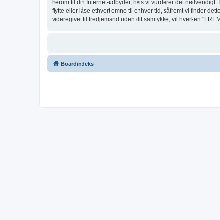
herom til din Internet-udbyder, hvis vi vurderer det nødvendigt. 
flytte eller låse ethvert emne til enhver tid, såfremt vi finder d
videregivet til tredjemand uden dit samtykke, vil hverken "FRE
Boardindeks