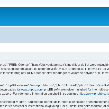
ores", "FREM Odense", "https://bbs.vagtadmin.dk"), indvilliger du i at være retsgyldi
etsgyldigt bundet af alle de følgende vilkår. Vi kan ændre disse til enhver tid, og vi v
n fortsatte brug af "FREM Odense" efter ændringer af vilkårene betyder, at du indvill
eres", "phpBB software", "www.phpbb.com", "phpBB Limited", "phpBB Teams") hvilket 
n downloades fra
www.phpbb.com
. phpBB softwaren giver mulighed for internetbase
adelig adfærd. For yderligere information om phpBB, se venligst:
https://www.phpbb.com
anstændigt, vulgært, bagtalende, hadefuldt, truende eller sexuelt orienteret materia
dense" er hostet eller international lovgivning. Gør du dette, kan dette medføre, at