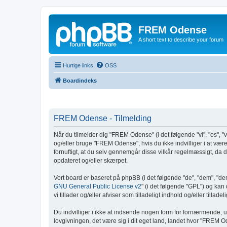
FREM Odense
A short text to describe your forum
Hurtige links
OSS
Boardindeks
FREM Odense - Tilmelding
Når du tilmelder dig "FREM Odense" (i det følgende "vi", "os", "v
og/eller bruge "FREM Odense", hvis du ikke indvilliger i at være r
fornuftigt, at du selv gennemgår disse vilkår regelmæssigt, da di
opdateret og/eller skærpet.
Vort board er baseret på phpBB (i det følgende "de", "dem", "d
GNU General Public License v2
" (i det følgende "GPL") og ka
vi tillader og/eller afviser som tilladeligt indhold og/eller till
Du indvilliger i ikke at indsende nogen form for fornærmende, u
lovgivningen, det være sig i dit eget land, landet hvor "FREM O