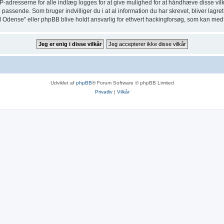
IP-adresserne for alle indlæg logges for at give mulighed for at håndhæve disse vilkå
ette passende. Som bruger indvilliger du i at al information du har skrevet, bliver lag
M Odense" eller phpBB blive holdt ansvarlig for ethvert hackingforsøg, som kan med
Udviklet af
phpBB
® Forum Software © phpBB Limited
Privatliv
|
Vilkår