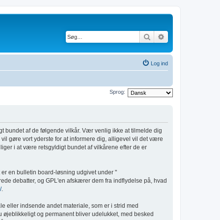
Søg
Avanceret søgnin
Log ind
Sprog:
gt bundet af de følgende vilkår. Vær venlig ikke at tilmelde dig
il gøre vort yderste for at informere dig, alligevel vil det være
iger i at være retsgyldigt bundet af vilkårene efter de er
er en bulletin board-løsning udgivet under "
rede debatter, og GPL'en afskærer dem fra indflydelse på, hvad
/
.
le eller indsende andet materiale, som er i strid med
 du øjeblikkeligt og permanent bliver udelukket, med besked