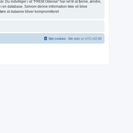
r. Du indvilliger i at "FREM Odense" har ret til at fjerne, ændre,
ret i en database. Selvom denne information ikke vil blive
føre at dataene bliver kompromitteret
Slet cookies
Alle tider er
UTC+02:00