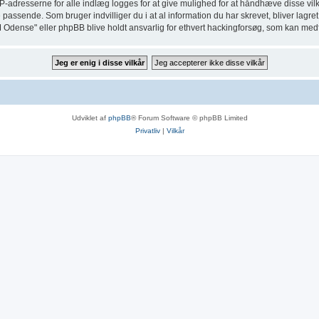
IP-adresserne for alle indlæg logges for at give mulighed for at håndhæve disse vilkå
ette passende. Som bruger indvilliger du i at al information du har skrevet, bliver lag
M Odense" eller phpBB blive holdt ansvarlig for ethvert hackingforsøg, som kan med
Udviklet af
phpBB
® Forum Software © phpBB Limited
Privatliv
|
Vilkår