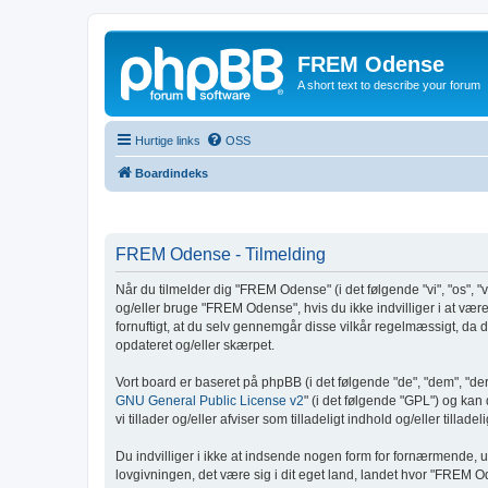
FREM Odense
A short text to describe your forum
Hurtige links
OSS
Boardindeks
FREM Odense - Tilmelding
Når du tilmelder dig "FREM Odense" (i det følgende "vi", "os", "v
og/eller bruge "FREM Odense", hvis du ikke indvilliger i at være r
fornuftigt, at du selv gennemgår disse vilkår regelmæssigt, da di
opdateret og/eller skærpet.
Vort board er baseret på phpBB (i det følgende "de", "dem", "d
GNU General Public License v2
" (i det følgende "GPL") og ka
vi tillader og/eller afviser som tilladeligt indhold og/eller till
Du indvilliger i ikke at indsende nogen form for fornærmende, u
lovgivningen, det være sig i dit eget land, landet hvor "FREM O