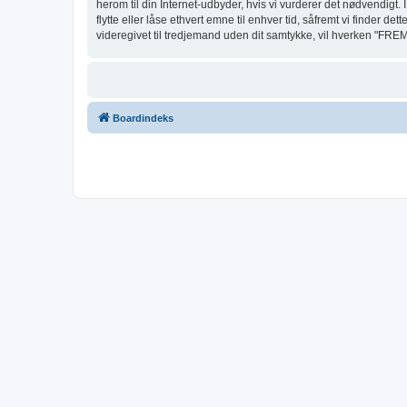
herom til din Internet-udbyder, hvis vi vurderer det nødvendigt. 
flytte eller låse ethvert emne til enhver tid, såfremt vi finder d
videregivet til tredjemand uden dit samtykke, vil hverken "FRE
Boardindeks