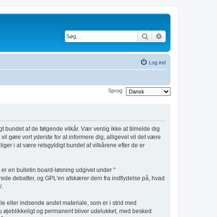
Søg
Avanceret søgnin
Log ind
Sprog:
gt bundet af de følgende vilkår. Vær venlig ikke at tilmelde dig
il gøre vort yderste for at informere dig, alligevel vil det være
iger i at være retsgyldigt bundet af vilkårene efter de er
er en bulletin board-løsning udgivet under "
rede debatter, og GPL'en afskærer dem fra indflydelse på, hvad
/
.
le eller indsende andet materiale, som er i strid med
 du øjeblikkeligt og permanent bliver udelukket, med besked