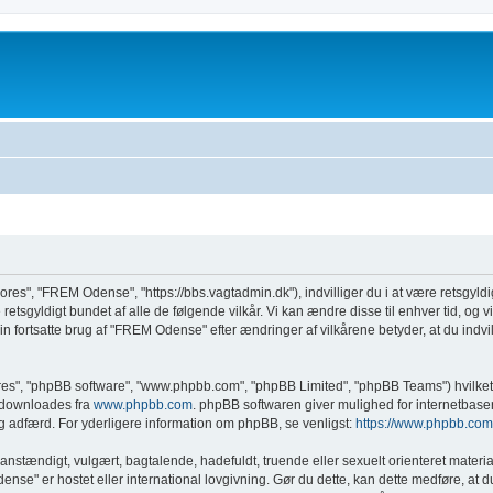
ores", "FREM Odense", "https://bbs.vagtadmin.dk"), indvilliger du i at være retsgyldi
etsgyldigt bundet af alle de følgende vilkår. Vi kan ændre disse til enhver tid, og vi v
n fortsatte brug af "FREM Odense" efter ændringer af vilkårene betyder, at du indvill
eres", "phpBB software", "www.phpbb.com", "phpBB Limited", "phpBB Teams") hvilket 
n downloades fra
www.phpbb.com
. phpBB softwaren giver mulighed for internetbase
adelig adfærd. For yderligere information om phpBB, se venligst:
https://www.phpbb.com
anstændigt, vulgært, bagtalende, hadefuldt, truende eller sexuelt orienteret materia
dense" er hostet eller international lovgivning. Gør du dette, kan dette medføre, at