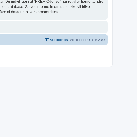
r. Du indvilliger i at "FREM Odense" har ret til at fjerne, ændre,
ret i en database. Selvom denne information ikke vil blive
føre at dataene bliver kompromitteret
Slet cookies
Alle tider er
UTC+02:00