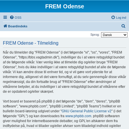
FREM Odense
OSS
Log ind
S
Boardindeks
ø
Sprog:
g
FREM Odense - Tilmelding
Når du tilmelder dig "FREM Odense" (i det følgende "vi", "os", "vores", "FREM
Odense", "https://bbs.vagtadmin.dk"), indvilliger du i at være retsgyldigt bundet
af de følgende vilkår. Vær venlig ikke at tilmelde dig og/eller bruge "FREM
Odense", hvis du ikke indvilliger i at være retsgyldigt bundet af alle de følgende
vilkår. Vi kan ændre disse til enhver tid, og vi vil gøre vort yderste for at
informere dig, alligevel vil det være fornuftigt, at du selv gennemgår disse vilkår
regelmæssigt, da din fortsatte brug af "FREM Odense" efter ændringer af
vilkårene betyder, at du indvilliger i at være retsgyldigt bundet af vilkårene efter
de er opdateret og/eller skærpet.
Vort board er baseret på phpBB (i det følgende "de", "dem", "deres", "phpBB
software", "www.phpbb.com", "phpBB Limited", "phpBB Teams") hvilket er en
bulletin board-løsning udgivet under "
GNU General Public License v2
" (i det
følgende "GPL") og kan downloades fra
www.phpbb.com
. phpBB softwaren
giver mulighed for internetbaserede debatter, og GPL'en afskærer dem fra
indflydelse på, hvad vi tillader og/eller afviser som tilladeligt indhold og/eller