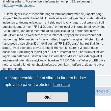
tilladelig adfærd. For yderligere information om phpBB, se venligst:
https://www.phpbb.com/
.
Du indvilliger i ikke at indsende nogen form for fornærmende, uanstændigt,
vulgært, bagtalende, hadefuldt, truende eller sexuelt orienteret materiale eller
indsende andet materiale, som er i strid med lovgivningen, det være sig i dit
eget land, landet hvor "FREM Odense" er hostet eller international lovgivning.
Gør du dette, kan dette medføre, at du øjeblikkeligt og permanent bliver
udelukket, med besked herom til din Internet-udbyder, hvis vi vurderer det
nødvendigt. IP-adresserne for alle indlæg logges for at give mulighed for at
håndhæve disse vilkår. Du indvilliger i at "FREM Odense" har ret til at fjerne,
ændre, flytte eller låse ethvert emne til enhver tid, såfremt vi finder dette
passende. Som bruger indvilliger du i at al information du har skrevet, bliver
lagret i en database. Selvom denne information ikke vil blive videregivet til
tredjemand uden dit samtykke, vil hverken "FREM Odense" eller phpBB blive
holdt ansvarlig for ethvert hackingforsøg, som kan medføre at dataene bliver
kompromitteret
Vi bruger cookies for at sikre du får den bedste
oplevelse på vort websted.
Lær mere
Boardindeks
Slet cookies
Alle tider er
UTC+02:00
OK!
Udviklet af
phpBB
® Forum Software © phpBB Limited
Privatliv
|
Vilkår