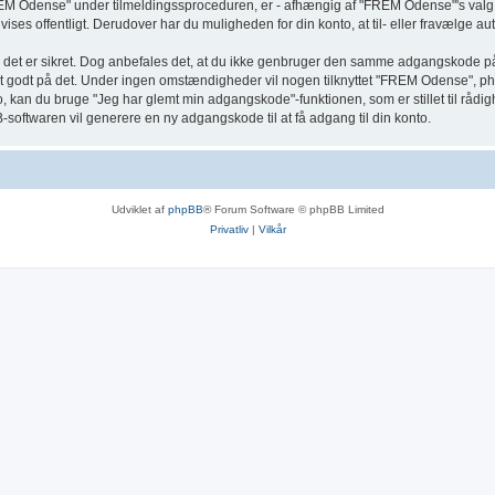
 Odense" under tilmeldingssproceduren, er - afhængig af "FREM Odense"'s valg - e
 vises offentligt. Derudover har du muligheden for din konto, at til- eller fravælge
 så det er sikret. Dog anbefales det, at du ikke genbruger den samme adgangskode p
st godt på det. Under ingen omstændigheder vil nogen tilknyttet "FREM Odense", ph
 kan du bruge "Jeg har glemt min adgangskode"-funktionen, som er stillet til råd
softwaren vil generere en ny adgangskode til at få adgang til din konto.
Udviklet af
phpBB
® Forum Software © phpBB Limited
Privatliv
|
Vilkår