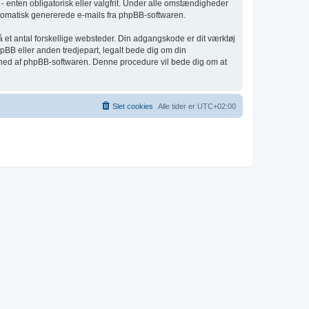
nten obligatorisk eller valgfrit. Under alle omstændigheder
 automatisk genererede e-mails fra phpBB-softwaren.
å et antal forskellige websteder. Din adgangskode er dit værktøj
pBB eller anden tredjepart, legalt bede dig om din
ighed af phpBB-softwaren. Denne procedure vil bede dig om at
Slet cookies
Alle tider er
UTC+02:00