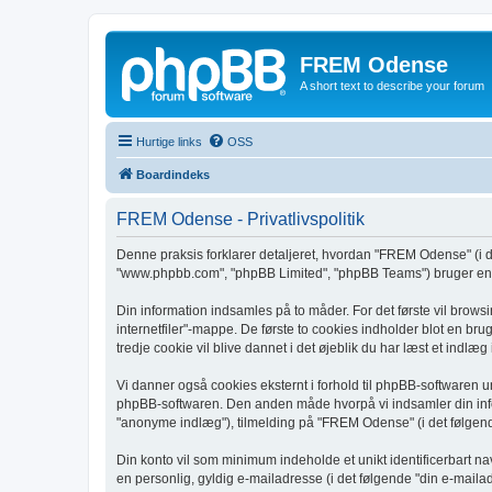
FREM Odense
A short text to describe your forum
Hurtige links
OSS
Boardindeks
FREM Odense - Privatlivspolitik
Denne praksis forklarer detaljeret, hvordan "FREM Odense" (i de
"www.phpbb.com", "phpBB Limited", "phpBB Teams") bruger enhve
Din information indsamles på to måder. For det første vil brows
internetfiler"-mappe. De første to cookies indholder blot en bru
tredje cookie vil blive dannet i det øjeblik du har læst et indlæ
Vi danner også cookies eksternt i forhold til phpBB-softwaren
phpBB-softwaren. Den anden måde hvorpå vi indsamler din infor
"anonyme indlæg"), tilmelding på "FREM Odense" (i det følgende 
Din konto vil som minimum indeholde et unikt identificerbart na
en personlig, gyldig e-mailadresse (i det følgende "din e-maila