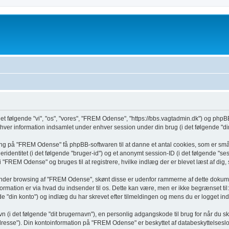
t følgende "vi", "os", "vores", "FREM Odense", "https://bbs.vagtadmin.dk") og phpBB
r information indsamlet under enhver session under din brug (i det følgende "din
ing på "FREM Odense" få phpBB-softwaren til at danne et antal cookies, som er små t
geridentitet (i det følgende "bruger-id") og et anonymt session-ID (i det følgende "s
g i "FREM Odense" og bruges til at registrere, hvilke indlæg der er blevet læst af di
 under browsing af "FREM Odense", skønt disse er udenfor rammerne af dette dokume
mation er via hvad du indsender til os. Dette kan være, men er ikke begrænset til
"din konto") og indlæg du har skrevet efter tilmeldingen og mens du er logget ind 
vn (i det følgende "dit brugernavn"), en personlig adgangskode til brug for når du s
dresse"). Din kontoinformation på "FREM Odense" er beskyttet af databeskyttelseslove