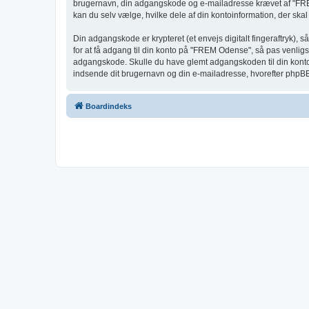
brugernavn, din adgangskode og e-mailadresse krævet af "FREM
kan du selv vælge, hvilke dele af din kontoinformation, der skal
Din adgangskode er krypteret (et envejs digitalt fingeraftryk),
for at få adgang til din konto på "FREM Odense", så pas venlig
adgangskode. Skulle du have glemt adgangskoden til din konto,
indsende dit brugernavn og din e-mailadresse, hvorefter phpBB-
Boardindeks