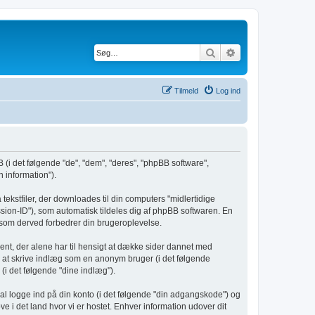
Søg
Avanceret søgnin
Tilmeld
Log ind
 (i det følgende "de", "dem", "deres", "phpBB software",
 information").
ekstfiler, der downloades til din computers "midlertidige
ession-ID"), som automatisk tildeles dig af phpBB softwaren. En
g, som derved forbedrer din brugeroplevelse.
nt, der alene har til hensigt at dække sider dannet med
: at skrive indlæg som en anonym bruger (i det følgende
(i det følgende "dine indlæg").
kal logge ind på din konto (i det følgende "din adgangskode") og
 i det land hvor vi er hostet. Enhver information udover dit