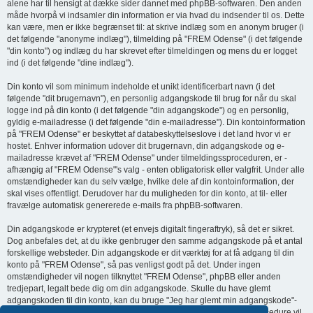
alene har til hensigt at dække sider dannet med phpBB-softwaren. Den anden
måde hvorpå vi indsamler din information er via hvad du indsender til os. Dette
kan være, men er ikke begrænset til: at skrive indlæg som en anonym bruger (i
det følgende "anonyme indlæg"), tilmelding på "FREM Odense" (i det følgende
"din konto") og indlæg du har skrevet efter tilmeldingen og mens du er logget
ind (i det følgende "dine indlæg").
Din konto vil som minimum indeholde et unikt identificerbart navn (i det
følgende "dit brugernavn"), en personlig adgangskode til brug for når du skal
logge ind på din konto (i det følgende "din adgangskode") og en personlig,
gyldig e-mailadresse (i det følgende "din e-mailadresse"). Din kontoinformation
på "FREM Odense" er beskyttet af databeskyttelseslove i det land hvor vi er
hostet. Enhver information udover dit brugernavn, din adgangskode og e-
mailadresse krævet af "FREM Odense" under tilmeldingssproceduren, er -
afhængig af "FREM Odense"'s valg - enten obligatorisk eller valgfrit. Under alle
omstændigheder kan du selv vælge, hvilke dele af din kontoinformation, der
skal vises offentligt. Derudover har du muligheden for din konto, at til- eller
fravælge automatisk genererede e-mails fra phpBB-softwaren.
Din adgangskode er krypteret (et envejs digitalt fingeraftryk), så det er sikret.
Dog anbefales det, at du ikke genbruger den samme adgangskode på et antal
forskellige websteder. Din adgangskode er dit værktøj for at få adgang til din
konto på "FREM Odense", så pas venligst godt på det. Under ingen
omstændigheder vil nogen tilknyttet "FREM Odense", phpBB eller anden
tredjepart, legalt bede dig om din adgangskode. Skulle du have glemt
adgangskoden til din konto, kan du bruge "Jeg har glemt min adgangskode"-
funktionen, som er stillet til rådighed af phpBB-softwaren. Denne procedure vil