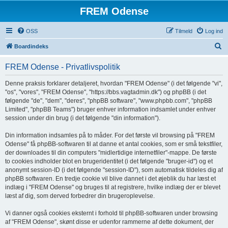
FREM Odense
OSS
Tilmeld
Log ind
S
Boardindeks
ø
FREM Odense - Privatlivspolitik
g
Denne praksis forklarer detaljeret, hvordan "FREM Odense" (i det følgende "vi",
"os", "vores", "FREM Odense", "https://bbs.vagtadmin.dk") og phpBB (i det
følgende "de", "dem", "deres", "phpBB software", "www.phpbb.com", "phpBB
Limited", "phpBB Teams") bruger enhver information indsamlet under enhver
session under din brug (i det følgende "din information").
Din information indsamles på to måder. For det første vil browsing på "FREM
Odense" få phpBB-softwaren til at danne et antal cookies, som er små tekstfiler,
der downloades til din computers "midlertidige internetfiler"-mappe. De første
to cookies indholder blot en brugeridentitet (i det følgende "bruger-id") og et
anonymt session-ID (i det følgende "session-ID"), som automatisk tildeles dig af
phpBB softwaren. En tredje cookie vil blive dannet i det øjeblik du har læst et
indlæg i "FREM Odense" og bruges til at registrere, hvilke indlæg der er blevet
læst af dig, som derved forbedrer din brugeroplevelse.
Vi danner også cookies eksternt i forhold til phpBB-softwaren under browsing
af "FREM Odense", skønt disse er udenfor rammerne af dette dokument, der