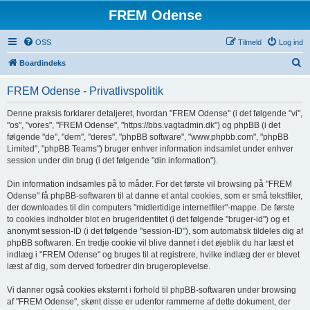
FREM Odense
OSS
Tilmeld
Log ind
S
Boardindeks
ø
FREM Odense - Privatlivspolitik
g
Denne praksis forklarer detaljeret, hvordan "FREM Odense" (i det følgende "vi",
"os", "vores", "FREM Odense", "https://bbs.vagtadmin.dk") og phpBB (i det
følgende "de", "dem", "deres", "phpBB software", "www.phpbb.com", "phpBB
Limited", "phpBB Teams") bruger enhver information indsamlet under enhver
session under din brug (i det følgende "din information").
Din information indsamles på to måder. For det første vil browsing på "FREM
Odense" få phpBB-softwaren til at danne et antal cookies, som er små tekstfiler,
der downloades til din computers "midlertidige internetfiler"-mappe. De første
to cookies indholder blot en brugeridentitet (i det følgende "bruger-id") og et
anonymt session-ID (i det følgende "session-ID"), som automatisk tildeles dig af
phpBB softwaren. En tredje cookie vil blive dannet i det øjeblik du har læst et
indlæg i "FREM Odense" og bruges til at registrere, hvilke indlæg der er blevet
læst af dig, som derved forbedrer din brugeroplevelse.
Vi danner også cookies eksternt i forhold til phpBB-softwaren under browsing
af "FREM Odense", skønt disse er udenfor rammerne af dette dokument, der