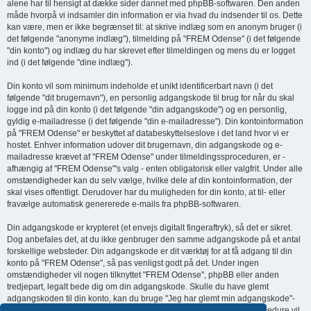
alene har til hensigt at dække sider dannet med phpBB-softwaren. Den anden
måde hvorpå vi indsamler din information er via hvad du indsender til os. Dette
kan være, men er ikke begrænset til: at skrive indlæg som en anonym bruger (i
det følgende "anonyme indlæg"), tilmelding på "FREM Odense" (i det følgende
"din konto") og indlæg du har skrevet efter tilmeldingen og mens du er logget
ind (i det følgende "dine indlæg").
Din konto vil som minimum indeholde et unikt identificerbart navn (i det
følgende "dit brugernavn"), en personlig adgangskode til brug for når du skal
logge ind på din konto (i det følgende "din adgangskode") og en personlig,
gyldig e-mailadresse (i det følgende "din e-mailadresse"). Din kontoinformation
på "FREM Odense" er beskyttet af databeskyttelseslove i det land hvor vi er
hostet. Enhver information udover dit brugernavn, din adgangskode og e-
mailadresse krævet af "FREM Odense" under tilmeldingssproceduren, er -
afhængig af "FREM Odense"'s valg - enten obligatorisk eller valgfrit. Under alle
omstændigheder kan du selv vælge, hvilke dele af din kontoinformation, der
skal vises offentligt. Derudover har du muligheden for din konto, at til- eller
fravælge automatisk genererede e-mails fra phpBB-softwaren.
Din adgangskode er krypteret (et envejs digitalt fingeraftryk), så det er sikret.
Dog anbefales det, at du ikke genbruger den samme adgangskode på et antal
forskellige websteder. Din adgangskode er dit værktøj for at få adgang til din
konto på "FREM Odense", så pas venligst godt på det. Under ingen
omstændigheder vil nogen tilknyttet "FREM Odense", phpBB eller anden
tredjepart, legalt bede dig om din adgangskode. Skulle du have glemt
adgangskoden til din konto, kan du bruge "Jeg har glemt min adgangskode"-
funktionen, som er stillet til rådighed af phpBB-softwaren. Denne procedure vil