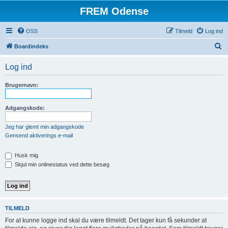
FREM Odense
OSS
Tilmeld
Log ind
S
Boardindeks
ø
Log ind
g
Brugernavn:
Adgangskode:
Jeg har glemt min adgangskode
Gensend aktiverings e-mail
Husk mig
Skjul min onlinestatus ved dette besøg
TILMELD
For at kunne logge ind skal du være tilmeldt. Det tager kun få sekunder at