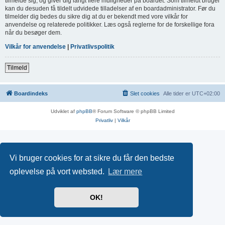
tilmelde sig, og giver dig langt flere muligheder på boardet. Som tilmeldt bruger
kan du desuden få tildelt udvidede tilladelser af en boardadministrator. Før du
tilmelder dig bedes du sikre dig at du er bekendt med vore vilkår for
anvendelse og relaterede politikker. Læs også reglerne for de forskellige fora
når du besøger dem.
Vilkår for anvendelse
|
Privatlivspolitik
Tilmeld
Boardindeks
Slet cookies
Alle tider er
UTC+02:00
Udviklet af
phpBB
® Forum Software © phpBB Limited
Privatliv
|
Vilkår
Vi bruger cookies for at sikre du får den bedste
oplevelse på vort websted.
Lær mere
OK!