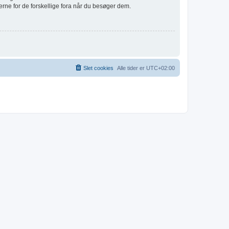
erne for de forskellige fora når du besøger dem.
Slet cookies
Alle tider er
UTC+02:00