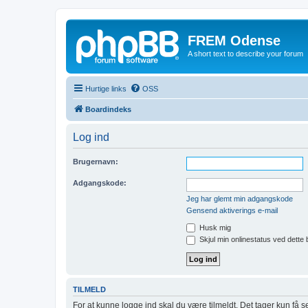
FREM Odense
A short text to describe your forum
Hurtige links
OSS
Boardindeks
Log ind
Brugernavn:
Adgangskode:
Jeg har glemt min adgangskode
Gensend aktiverings e-mail
Husk mig
Skjul min onlinestatus ved dette
TILMELD
For at kunne logge ind skal du være tilmeldt. Det tager kun få s