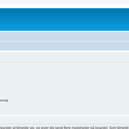
 besøg
ekunder at tilmelde sig, og giver dig langt flere muligheder på boardet. Som tilmeldt