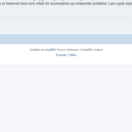
du er bekendt med vore vilkår for anvendelse og relaterede politikker. Læs også regl
Udviklet af
phpBB
® Forum Software © phpBB Limited
Privatliv
|
Vilkår