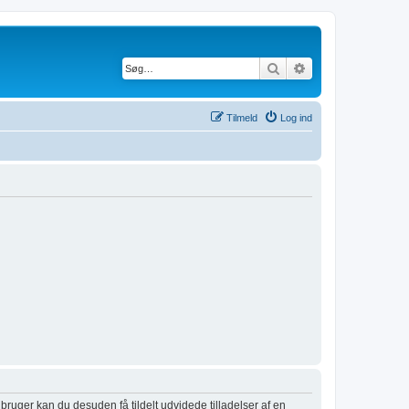
Søg
Avanceret søgnin
Tilmeld
Log ind
 bruger kan du desuden få tildelt udvidede tilladelser af en