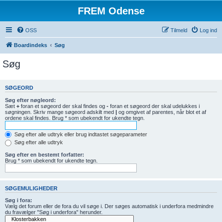
FREM Odense
OSS
Tilmeld
Log ind
Boardindeks
Søg
Søg
SØGEORD
Søg efter nøgleord:
Sæt
+
foran et søgeord der skal findes og
-
foran et søgeord der skal udelukkes i
søgningen. Skriv mange søgeord adskilt med
|
og omgivet af parentes, når blot et af
ordene skal findes. Brug * som ubekendt for ukendte tegn.
Søg efter alle udtryk eller brug indtastet søgeparameter
Søg efter alle udtryk
Søg efter en bestemt forfatter:
Brug * som ubekendt for ukendte tegn.
SØGEMULIGHEDER
Søg i fora:
Vælg det forum eller de fora du vil søge i. Der søges automatisk i underfora medmindre
du fravælger "Søg i underfora" herunder.