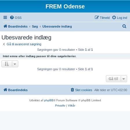
FREM Odense
OSS
Tilmeld
Log ind
S
Boardindeks
Søg
Ubesvarede indlæg
ø
Ubesvarede indlæg
g
Gå til avanceret søgning
Søgningen gav 0 resultater • Side
1
af
1
Intet emne eller indlæg passer til dine søgekriterier.
Søgningen gav 0 resultater • Side
1
af
1
Gå til
Boardindeks
Slet cookies
Alle tider er
UTC+02:00
Udviklet af
phpBB
® Forum Software © phpBB Limited
Privatliv
|
Vilkår