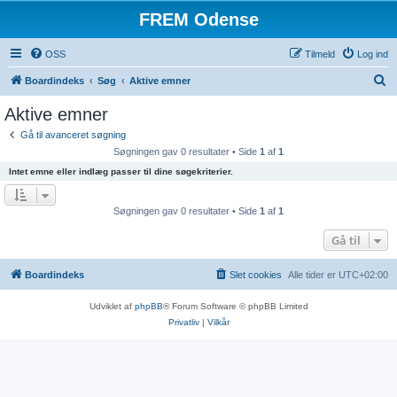
FREM Odense
OSS
Tilmeld
Log ind
S
Boardindeks
Søg
Aktive emner
ø
Aktive emner
g
Gå til avanceret søgning
Søgningen gav 0 resultater • Side
1
af
1
Intet emne eller indlæg passer til dine søgekriterier.
Søgningen gav 0 resultater • Side
1
af
1
Gå til
Boardindeks
Slet cookies
Alle tider er
UTC+02:00
Udviklet af
phpBB
® Forum Software © phpBB Limited
Privatliv
|
Vilkår