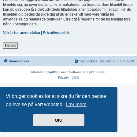
tilmelde sig, og giver dig langt flere muligheder på boardet. Som tilmeldt bruger
kan du desuden få tildelt udvidede tilladelser af en boardadministrator. Før du
tilmelder dig bedes du sikre dig at du er bekendt med vore vilkår for
anvendelse og relaterede politikker. Læs også reglerne for de forskellige fora
når du besøger dem.
Vilkår for anvendelse
|
Privatlivspolitik
Tilmeld
Boardindeks
Slet cookies
Alle tider er
UTC+02:00
Udviklet af
phpBB
® Forum Software © phpBB Limited
Privatliv
|
Vilkår
Vi bruger cookies for at sikre du får den bedste
oplevelse på vort websted.
Lær mere
OK!