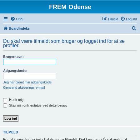
FREM Odense
OSS
Tilmeld
Log ind
S
Boardindeks
ø
Du skal være tilmeldt som bruger og logget ind for at se
g
profiler.
Brugernavn:
Adgangskode:
Jeg har glemt min adgangskode
Gensend aktiverings e-mail
Husk mig
Skjul min onlinestatus ved dette besøg
TILMELD
For at kunne logge ind skal du være tilmeldt. Det tager kun få sekunder at