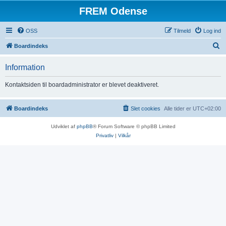
FREM Odense
OSS
Tilmeld
Log ind
S
Boardindeks
ø
Information
g
Kontaktsiden til boardadministrator er blevet deaktiveret.
Boardindeks
Slet cookies
Alle tider er
UTC+02:00
Udviklet af
phpBB
® Forum Software © phpBB Limited
Privatliv
|
Vilkår