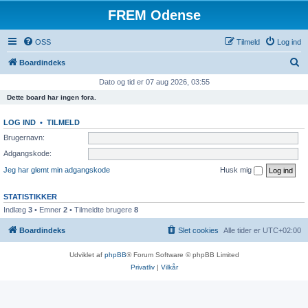
FREM Odense
OSS
Tilmeld
Log ind
S
Boardindeks
ø
Dato og tid er 07 aug 2026, 03:55
g
Dette board har ingen fora.
LOG IND
•
TILMELD
Brugernavn:
Adgangskode:
Jeg har glemt min adgangskode
Husk mig
STATISTIKKER
Indlæg
3
• Emner
2
• Tilmeldte brugere
8
Boardindeks
Slet cookies
Alle tider er
UTC+02:00
Udviklet af
phpBB
® Forum Software © phpBB Limited
Privatliv
|
Vilkår