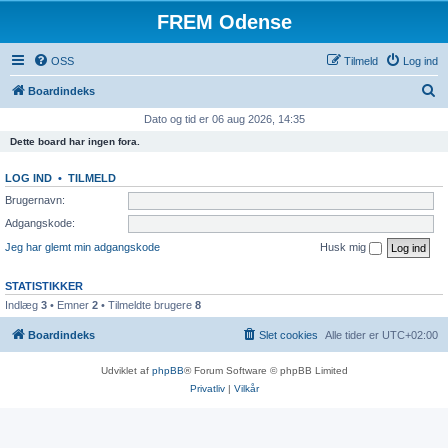
FREM Odense
OSS
Tilmeld
Log ind
S
Boardindeks
ø
Dato og tid er 06 aug 2026, 14:35
g
Dette board har ingen fora.
LOG IND
•
TILMELD
Brugernavn:
Adgangskode:
Jeg har glemt min adgangskode
Husk mig
STATISTIKKER
Indlæg
3
• Emner
2
• Tilmeldte brugere
8
Boardindeks
Slet cookies
Alle tider er
UTC+02:00
Udviklet af
phpBB
® Forum Software © phpBB Limited
Privatliv
|
Vilkår