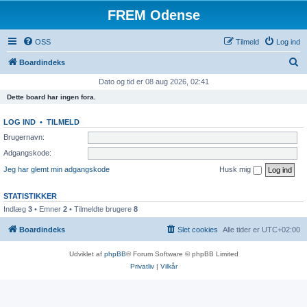
FREM Odense
OSS
Tilmeld
Log ind
S
Boardindeks
ø
Dato og tid er 08 aug 2026, 02:41
g
Dette board har ingen fora.
LOG IND
•
TILMELD
Brugernavn:
Adgangskode:
Jeg har glemt min adgangskode
Husk mig
STATISTIKKER
Indlæg
3
• Emner
2
• Tilmeldte brugere
8
Boardindeks
Slet cookies
Alle tider er
UTC+02:00
Udviklet af
phpBB
® Forum Software © phpBB Limited
Privatliv
|
Vilkår