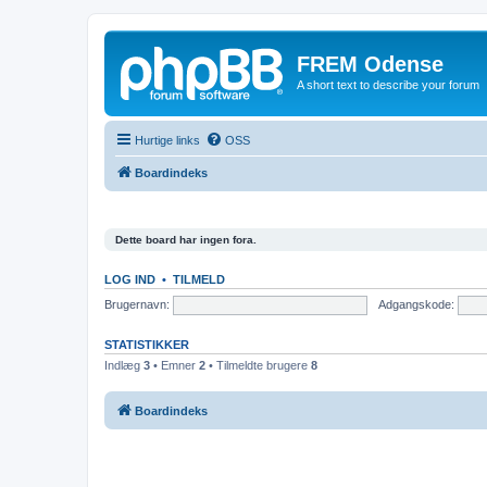
FREM Odense
A short text to describe your forum
Hurtige links
OSS
Boardindeks
Dette board har ingen fora.
LOG IND
•
TILMELD
Brugernavn:
Adgangskode:
STATISTIKKER
Indlæg
3
• Emner
2
• Tilmeldte brugere
8
Boardindeks