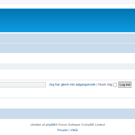
Jeg har glemt min adgangskode
|
Husk mig
Udviklet af
phpBB
® Forum Software © phpBB Limited
Privatliv
|
Vilkår