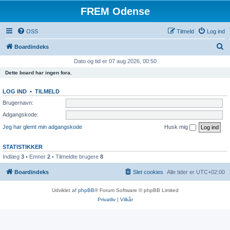
FREM Odense
OSS
Tilmeld
Log ind
S
Boardindeks
ø
Dato og tid er 07 aug 2026, 00:50
g
Dette board har ingen fora.
LOG IND
•
TILMELD
Brugernavn:
Adgangskode:
Jeg har glemt min adgangskode
Husk mig
STATISTIKKER
Indlæg
3
• Emner
2
• Tilmeldte brugere
8
Boardindeks
Slet cookies
Alle tider er
UTC+02:00
Udviklet af
phpBB
® Forum Software © phpBB Limited
Privatliv
|
Vilkår