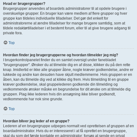
Hvad er brugergrupper?
Brugergrupper anvendes af boardets administratorer til at opdele brugere i
overskuelige grupper. En bruger kan være medlem af flere grupper og hver
gruppe kan tildeles individuelle tilladelser. Det gør det enkelt for
administratorerne at ændre tilladelser for mange brugere samtidig, som at
tildele redaktørtilladelser i et bestemt forum, eller til at give brugere adgang til
private fora.
Top
Hvordan finder jeg brugergrupperne og hvordan tilmelder jeg mig?
I brugerkontrolpanelet finder du en samlet oversigt under fanebladet
"brugergrupper". Ønsker du at tilmelde dig en af disse, klikker du på den rette
knap. Imidlertid er ikke alle grupper åbne, nogle kræver godkendelse, andre er
lukkede og andre kan desuden have skjult medlemmerne. Hvis gruppen er en
åben, kan du tilmelde dig ved at klikke dig frem. Hvis tilmelding til en gruppe
kræver godkendelse, skal gruppelederen godkende din tilmelding og
vedkommende ønsker måske en begrundelse for dit ønske om at tilmelde dig
gruppen. Plag ikke lederen hvis din ansøgning ikke bliver godkendt,
vedkommende har nok sine grunde.
Top
Hvordan bliver jeg leder af en gruppe?
Lederen af en brugergruppe udpeges normalt ved oprettelsen af gruppen af en
boardadministrator. Hvis du er interesseret i at få oprettet en brugergruppe,
skal du som det første kontakte en administrator; forsøg at sende en privat