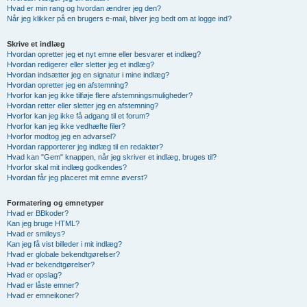
Hvad er min rang og hvordan ændrer jeg den?
Når jeg klikker på en brugers e-mail, bliver jeg bedt om at logge ind?
Skrive et indlæg
Hvordan opretter jeg et nyt emne eller besvarer et indlæg?
Hvordan redigerer eller sletter jeg et indlæg?
Hvordan indsætter jeg en signatur i mine indlæg?
Hvordan opretter jeg en afstemning?
Hvorfor kan jeg ikke tilføje flere afstemningsmuligheder?
Hvordan retter eller sletter jeg en afstemning?
Hvorfor kan jeg ikke få adgang til et forum?
Hvorfor kan jeg ikke vedhæfte filer?
Hvorfor modtog jeg en advarsel?
Hvordan rapporterer jeg indlæg til en redaktør?
Hvad kan "Gem" knappen, når jeg skriver et indlæg, bruges til?
Hvorfor skal mit indlæg godkendes?
Hvordan får jeg placeret mit emne øverst?
Formatering og emnetyper
Hvad er BBkoder?
Kan jeg bruge HTML?
Hvad er smileys?
Kan jeg få vist billeder i mit indlæg?
Hvad er globale bekendtgørelser?
Hvad er bekendtgørelser?
Hvad er opslag?
Hvad er låste emner?
Hvad er emneikoner?