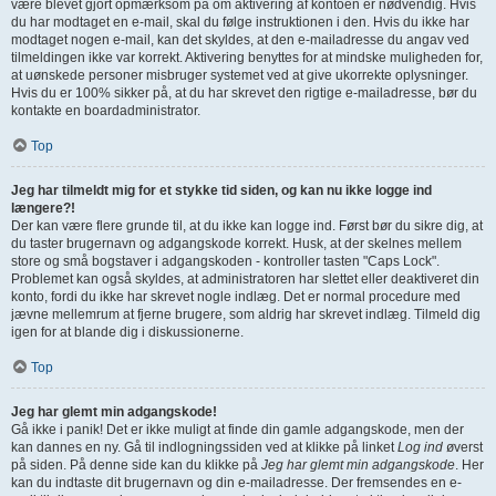
være blevet gjort opmærksom på om aktivering af kontoen er nødvendig. Hvis
du har modtaget en e-mail, skal du følge instruktionen i den. Hvis du ikke har
modtaget nogen e-mail, kan det skyldes, at den e-mailadresse du angav ved
tilmeldingen ikke var korrekt. Aktivering benyttes for at mindske muligheden for,
at uønskede personer misbruger systemet ved at give ukorrekte oplysninger.
Hvis du er 100% sikker på, at du har skrevet den rigtige e-mailadresse, bør du
kontakte en boardadministrator.
Top
Jeg har tilmeldt mig for et stykke tid siden, og kan nu ikke logge ind
længere?!
Der kan være flere grunde til, at du ikke kan logge ind. Først bør du sikre dig, at
du taster brugernavn og adgangskode korrekt. Husk, at der skelnes mellem
store og små bogstaver i adgangskoden - kontroller tasten "Caps Lock".
Problemet kan også skyldes, at administratoren har slettet eller deaktiveret din
konto, fordi du ikke har skrevet nogle indlæg. Det er normal procedure med
jævne mellemrum at fjerne brugere, som aldrig har skrevet indlæg. Tilmeld dig
igen for at blande dig i diskussionerne.
Top
Jeg har glemt min adgangskode!
Gå ikke i panik! Det er ikke muligt at finde din gamle adgangskode, men der
kan dannes en ny. Gå til indlogningssiden ved at klikke på linket
Log ind
øverst
på siden. På denne side kan du klikke på
Jeg har glemt min adgangskode
. Her
kan du indtaste dit brugernavn og din e-mailadresse. Der fremsendes en e-