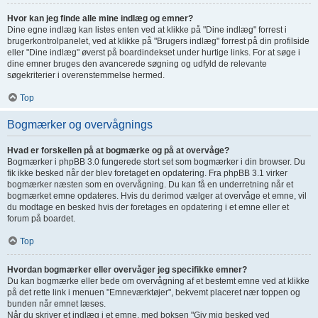
Hvor kan jeg finde alle mine indlæg og emner?
Dine egne indlæg kan listes enten ved at klikke på "Dine indlæg" forrest i
brugerkontrolpanelet, ved at klikke på "Brugers indlæg" forrest på din profilside
eller "Dine indlæg" øverst på boardindekset under hurtige links. For at søge i
dine emner bruges den avancerede søgning og udfyld de relevante
søgekriterier i overenstemmelse hermed.
Top
Bogmærker og overvågnings
Hvad er forskellen på at bogmærke og på at overvåge?
Bogmærker i phpBB 3.0 fungerede stort set som bogmærker i din browser. Du
fik ikke besked når der blev foretaget en opdatering. Fra phpBB 3.1 virker
bogmærker næsten som en overvågning. Du kan få en underretning når et
bogmærket emne opdateres. Hvis du derimod vælger at overvåge et emne, vil
du modtage en besked hvis der foretages en opdatering i et emne eller et
forum på boardet.
Top
Hvordan bogmærker eller overvåger jeg specifikke emner?
Du kan bogmærke eller bede om overvågning af et bestemt emne ved at klikke
på det rette link i menuen "Emneværktøjer", bekvemt placeret nær toppen og
bunden når emnet læses.
Når du skriver et indlæg i et emne, med boksen "Giv mig besked ved