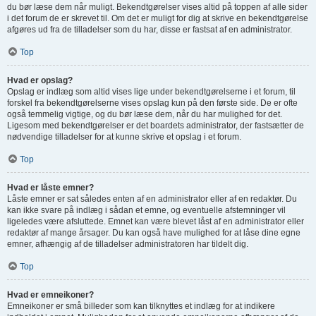
du bør læse dem når muligt. Bekendtgørelser vises altid på toppen af alle sider
i det forum de er skrevet til. Om det er muligt for dig at skrive en bekendtgørelse
afgøres ud fra de tilladelser som du har, disse er fastsat af en administrator.
Top
Hvad er opslag?
Opslag er indlæg som altid vises lige under bekendtgørelserne i et forum, til
forskel fra bekendtgørelserne vises opslag kun på den første side. De er ofte
også temmelig vigtige, og du bør læse dem, når du har mulighed for det.
Ligesom med bekendtgørelser er det boardets administrator, der fastsætter de
nødvendige tilladelser for at kunne skrive et opslag i et forum.
Top
Hvad er låste emner?
Låste emner er sat således enten af en administrator eller af en redaktør. Du
kan ikke svare på indlæg i sådan et emne, og eventuelle afstemninger vil
ligeledes være afsluttede. Emnet kan være blevet låst af en administrator eller
redaktør af mange årsager. Du kan også have mulighed for at låse dine egne
emner, afhængig af de tilladelser administratoren har tildelt dig.
Top
Hvad er emneikoner?
Emneikoner er små billeder som kan tilknyttes et indlæg for at indikere