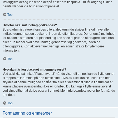
færdiggøre det og indsende det på et senere tidspunkt. Du får adgang til dine
gemte kladder via brugerkontrolpanelet.
Top
Hvorfor skal mit indlæg godkendes?
Boardadministratoren kan beslutte at det forum du skriver til, skal have alle
indlæg gennemset og godkendt inden de offentliggøres. Der er også mulighed
for at administratoren har placeret dig i en speciel gruppe af brugere, som han
eller hun mener skal have indlæg gennemset og godkendt, inden de
offentliggøres. Kontakt eventuelt venligst en administrator for yderligere
information.
Top
Hvordan får jeg placeret mit emne øverst?
Ved at klikke på linket "Placer øverst" når du viser dit emne, kan du flytte emnet
til toppen af forummet på den første side. Hvis du ikke kan se linket, kan det
skyldes at denne mulighed er slået fra eller at det mindst tilladte tidsrum for at
kunne placere øverst endnu ikke er forløbet. Du kan også flytte emnet øverst
ved simpelthen at skrive et svar i emnet. Men følg boardets regler herfor, når du
gør dette.
Top
Formatering og emnetyper