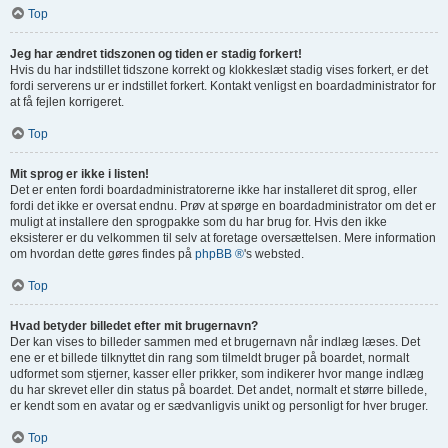
Top
Jeg har ændret tidszonen og tiden er stadig forkert!
Hvis du har indstillet tidszone korrekt og klokkeslæt stadig vises forkert, er det
fordi serverens ur er indstillet forkert. Kontakt venligst en boardadministrator for
at få fejlen korrigeret.
Top
Mit sprog er ikke i listen!
Det er enten fordi boardadministratorerne ikke har installeret dit sprog, eller
fordi det ikke er oversat endnu. Prøv at spørge en boardadministrator om det er
muligt at installere den sprogpakke som du har brug for. Hvis den ikke
eksisterer er du velkommen til selv at foretage oversættelsen. Mere information
om hvordan dette gøres findes på
phpBB ®
's websted.
Top
Hvad betyder billedet efter mit brugernavn?
Der kan vises to billeder sammen med et brugernavn når indlæg læses. Det
ene er et billede tilknyttet din rang som tilmeldt bruger på boardet, normalt
udformet som stjerner, kasser eller prikker, som indikerer hvor mange indlæg
du har skrevet eller din status på boardet. Det andet, normalt et større billede,
er kendt som en avatar og er sædvanligvis unikt og personligt for hver bruger.
Top