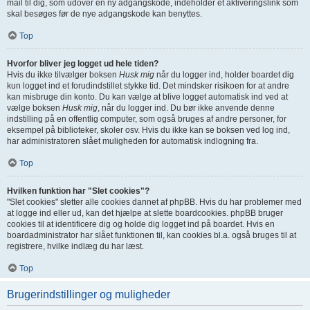
mail til dig, som udover en ny adgangskode, indeholder et aktiveringslink som
skal besøges før de nye adgangskode kan benyttes.
Top
Hvorfor bliver jeg logget ud hele tiden?
Hvis du ikke tilvælger boksen
Husk mig
når du logger ind, holder boardet dig
kun logget ind et forudindstillet stykke tid. Det mindsker risikoen for at andre
kan misbruge din konto. Du kan vælge at blive logget automatisk ind ved at
vælge boksen
Husk mig
, når du logger ind. Du bør ikke anvende denne
indstilling på en offentlig computer, som også bruges af andre personer, for
eksempel på biblioteker, skoler osv. Hvis du ikke kan se boksen ved log ind,
har administratoren slået muligheden for automatisk indlogning fra.
Top
Hvilken funktion har "Slet cookies"?
"Slet cookies" sletter alle cookies dannet af phpBB. Hvis du har problemer med
at logge ind eller ud, kan det hjælpe at slette boardcookies. phpBB bruger
cookies til at identificere dig og holde dig logget ind på boardet. Hvis en
boardadministrator har slået funktionen til, kan cookies bl.a. også bruges til at
registrere, hvilke indlæg du har læst.
Top
Brugerindstillinger og muligheder