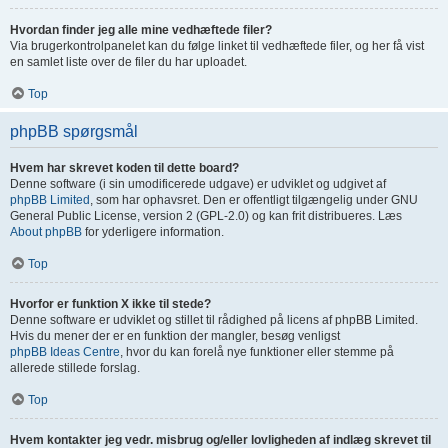
Hvordan finder jeg alle mine vedhæftede filer?
Via brugerkontrolpanelet kan du følge linket til vedhæftede filer, og her få vist
en samlet liste over de filer du har uploadet.
Top
phpBB spørgsmål
Hvem har skrevet koden til dette board?
Denne software (i sin umodificerede udgave) er udviklet og udgivet af
phpBB Limited
, som har ophavsret. Den er offentligt tilgængelig under GNU
General Public License, version 2 (GPL-2.0) og kan frit distribueres. Læs
About phpBB
for yderligere information.
Top
Hvorfor er funktion X ikke til stede?
Denne software er udviklet og stillet til rådighed på licens af phpBB Limited.
Hvis du mener der er en funktion der mangler, besøg venligst
phpBB Ideas Centre
, hvor du kan forelå nye funktioner eller stemme på
allerede stillede forslag.
Top
Hvem kontakter jeg vedr. misbrug og/eller lovligheden af indlæg skrevet til