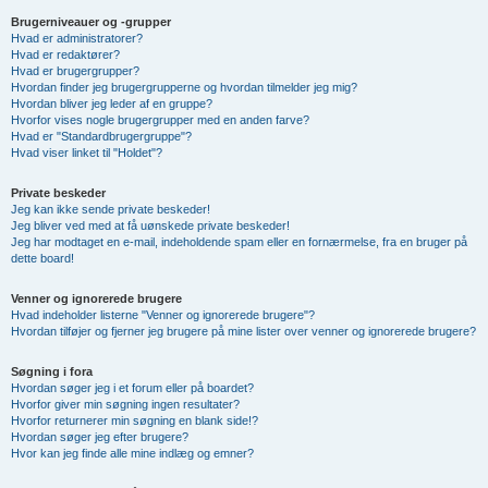
Brugerniveauer og -grupper
Hvad er administratorer?
Hvad er redaktører?
Hvad er brugergrupper?
Hvordan finder jeg brugergrupperne og hvordan tilmelder jeg mig?
Hvordan bliver jeg leder af en gruppe?
Hvorfor vises nogle brugergrupper med en anden farve?
Hvad er "Standardbrugergruppe"?
Hvad viser linket til "Holdet"?
Private beskeder
Jeg kan ikke sende private beskeder!
Jeg bliver ved med at få uønskede private beskeder!
Jeg har modtaget en e-mail, indeholdende spam eller en fornærmelse, fra en bruger på
dette board!
Venner og ignorerede brugere
Hvad indeholder listerne "Venner og ignorerede brugere"?
Hvordan tilføjer og fjerner jeg brugere på mine lister over venner og ignorerede brugere?
Søgning i fora
Hvordan søger jeg i et forum eller på boardet?
Hvorfor giver min søgning ingen resultater?
Hvorfor returnerer min søgning en blank side!?
Hvordan søger jeg efter brugere?
Hvor kan jeg finde alle mine indlæg og emner?