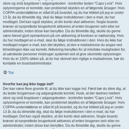
store og små bogstaver i adgangskoden - kontroller tasten "Caps Lock". Hvis
oplysningerne er korrekte, kan problemet skyldes en af følgende årsager: Hvis
COPPA-understøttelse er slået til på boardet, og du har klikket på jeg er under
13 år, da du tilmeldte dig, skal du følge instruktionen i den e-mail, du har
modtaget. Det kan også skyldes, at din konto skal aktiveres. Nogle boards
kræver at nyoprettede brugerkonti aktiveres af enten brugeren selv eller en
administrator, inden disse kan benyttes. Da du tilmeldte dig, skulle du gerne
være blevet gjort opmærksom på om aktivering af kontoen er nødvendig. Hvis
du har modtaget en e-mail, skal du følge instruktionen i den. Hvis du ikke har
modtaget nogen e-mail, kan det skyldes, at den e-mailadresse du angav ved
tilmeldingen ikke var korrekt. Aktivering benyttes for at mindske muligheden for,
at uønskede personer misbruger systemet ved at give ukorrekte oplysninger.
Hvis du er 100% sikker på, at du har skrevet den rigtige e-mailadresse, bør du
kontakte en boardadministrator.
Top
Hvorfor kan jeg ikke logge ind?
Der kan være flere grunde til, at du ikke kan logge ind. Først bør du sikre dig, at
du taster brugernavn og adgangskode korrekt. Husk, at der skelnes mellem
store og små bogstaver i adgangskoden - kontroller tasten "Caps Lock". Hvis
oplysningerne er korrekte, kan problemet skyldes en af følgende årsager: Hvis
COPPA-understøttelse er slået til på boardet, og du har klikket på jeg er under
13 år, da du tilmeldte dig, skal du følge instruktionen i den e-mail, du har
modtaget. Det kan også skyldes, at din konto skal aktiveres. Nogle boards
kræver at nyoprettede brugerkonti aktiveres af enten brugeren selv eller en
administrator, inden disse kan benyttes. Da du tilmeldte dig, skulle du gerne