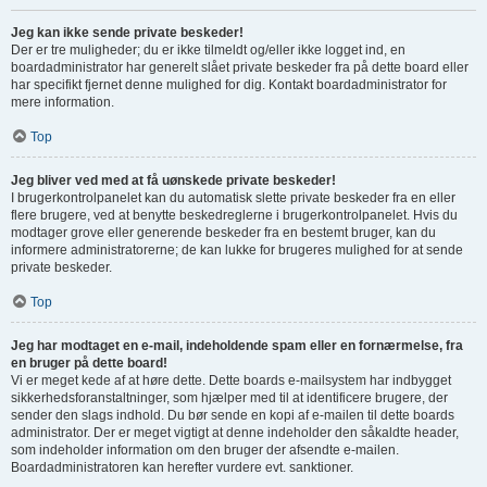
Jeg kan ikke sende private beskeder!
Der er tre muligheder; du er ikke tilmeldt og/eller ikke logget ind, en
boardadministrator har generelt slået private beskeder fra på dette board eller
har specifikt fjernet denne mulighed for dig. Kontakt boardadministrator for
mere information.
Top
Jeg bliver ved med at få uønskede private beskeder!
I brugerkontrolpanelet kan du automatisk slette private beskeder fra en eller
flere brugere, ved at benytte beskedreglerne i brugerkontrolpanelet. Hvis du
modtager grove eller generende beskeder fra en bestemt bruger, kan du
informere administratorerne; de kan lukke for brugeres mulighed for at sende
private beskeder.
Top
Jeg har modtaget en e-mail, indeholdende spam eller en fornærmelse, fra
en bruger på dette board!
Vi er meget kede af at høre dette. Dette boards e-mailsystem har indbygget
sikkerhedsforanstaltninger, som hjælper med til at identificere brugere, der
sender den slags indhold. Du bør sende en kopi af e-mailen til dette boards
administrator. Der er meget vigtigt at denne indeholder den såkaldte header,
som indeholder information om den bruger der afsendte e-mailen.
Boardadministratoren kan herefter vurdere evt. sanktioner.