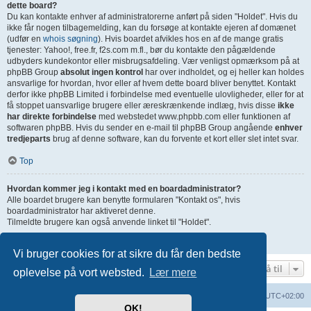
dette board?
Du kan kontakte enhver af administratorerne anført på siden "Holdet". Hvis du
ikke får nogen tilbagemelding, kan du forsøge at kontakte ejeren af domænet
(udfør en
whois søgning
). Hvis boardet afvikles hos en af de mange gratis
tjenester: Yahoo!, free.fr, f2s.com m.fl., bør du kontakte den pågældende
udbyders kundekontor eller misbrugsafdeling. Vær venligst opmærksom på at
phpBB Group
absolut ingen kontrol
har over indholdet, og ej heller kan holdes
ansvarlige for hvordan, hvor eller af hvem dette board bliver benyttet. Kontakt
derfor ikke phpBB Limited i forbindelse med eventuelle ulovligheder, eller for at
få stoppet uansvarlige brugere eller æreskrænkende indlæg, hvis disse
ikke
har direkte forbindelse
med webstedet www.phpbb.com eller funktionen af
softwaren phpBB. Hvis du sender en e-mail til phpBB Group angående
enhver
tredjeparts
brug af denne software, kan du forvente et kort eller slet intet svar.
Top
Hvordan kommer jeg i kontakt med en boardadministrator?
Alle boardet brugere kan benytte formularen "Kontakt os", hvis
boardadministrator har aktiveret denne.
Tilmeldte brugere kan også anvende linket til "Holdet".
Top
Vi bruger cookies for at sikre du får den bedste
Gå til
oplevelse på vort websted.
Lær mere
Boardindeks
Slet cookies
Alle tider er
UTC+02:00
OK!