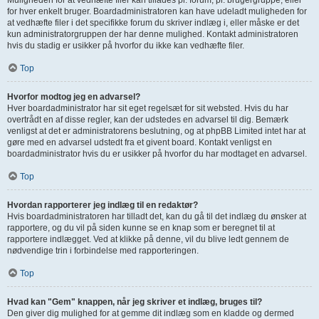
Muligheden for at vedhæfte filer kan tillades pr. forum, pr. brugergruppe, eller
for hver enkelt bruger. Boardadministratoren kan have udeladt muligheden for
at vedhæfte filer i det specifikke forum du skriver indlæg i, eller måske er det
kun administratorgruppen der har denne mulighed. Kontakt administratoren
hvis du stadig er usikker på hvorfor du ikke kan vedhæfte filer.
Top
Hvorfor modtog jeg en advarsel?
Hver boardadministrator har sit eget regelsæt for sit websted. Hvis du har
overtrådt en af disse regler, kan der udstedes en advarsel til dig. Bemærk
venligst at det er administratorens beslutning, og at phpBB Limited intet har at
gøre med en advarsel udstedt fra et givent board. Kontakt venligst en
boardadministrator hvis du er usikker på hvorfor du har modtaget en advarsel.
Top
Hvordan rapporterer jeg indlæg til en redaktør?
Hvis boardadministratoren har tilladt det, kan du gå til det indlæg du ønsker at
rapportere, og du vil på siden kunne se en knap som er beregnet til at
rapportere indlægget. Ved at klikke på denne, vil du blive ledt gennem de
nødvendige trin i forbindelse med rapporteringen.
Top
Hvad kan "Gem" knappen, når jeg skriver et indlæg, bruges til?
Den giver dig mulighed for at gemme dit indlæg som en kladde og dermed