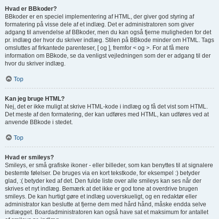
Hvad er BBkoder?
BBkoder er en speciel implementering af HTML, der giver god styring af
formatering på visse dele af et indlæg. Det er administratoren som giver
adgang til anvendelse af BBkoder, men du kan også fjerne muligheden for det
pr. indlæg der hvor du skriver indlæg. Stilen på BBkode minder om HTML. Tags
omsluttes af firkantede parenteser, [ og ], fremfor < og >. For at få mere
information om BBkode, se da venligst vejledningen som der er adgang til der
hvor du skriver indlæg.
Top
Kan jeg bruge HTML?
Nej, det er ikke muligt at skrive HTML-kode i indlæg og få det vist som HTML.
Det meste af den formatering, der kan udføres med HTML, kan udføres ved at
anvende BBkode i stedet.
Top
Hvad er smileys?
Smileys, er små grafiske ikoner - eller billeder, som kan benyttes til at signalere
bestemte følelser. De bruges via en kort tekstkode, for eksempel :) betyder
glad, :( betyder ked af det. Den fulde liste over alle smileys kan ses når der
skrives et nyt indlæg. Bemærk at det ikke er god tone at overdrive brugen
smileys. De kan hurtigt gøre et indlæg uoverskueligt, og en redaktør eller
administrator kan beslutte at fjerne dem med hård hånd, måske endda selve
indlægget. Boardadministratoren kan også have sat et maksimum for antallet