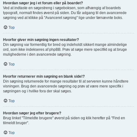
Hvordan søger jeg i et forum eller på boardet?
Ved at indtaste en søgestreng i søgeboksen, som afhængig af boardets
typografi, normalt findes øverst på siden. Du får adgang til den avancerede
søgning ved at klikke på "Avanceret søgning" lige under førnævnte boks.
Top
Hvorfor giver min søgning ingen resultater?
Din søgning var formentlig for bred og indeholdt sikkert mange almindelige
ord, som ikke indekseres af phpBB. Prøv at søge mere specifikt og at bruge
mulighederne i den avancerede søgning.
Top
Hvorfor returnerer min søgning en blank side!?
Din søgning returnerede for mange resultater til at serveren kunne håndtere
visningen. Brug den avancerede søgning og prøv at være mere specifik i
søgningen og i hvilke fora der skal søges.
Top
Hvordan søger jeg efter brugere?
Brug linket "Tilmeldte brugere" øverst på siden og klik herefter på "Find en
tilmeldt bruger".
Top