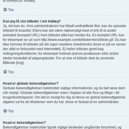
af smileys pr. indlæg.
Top
Kan jeg få vist billeder i mit indlæg?
Ja, det kan du. Hvis administratoren har tilladt vedhæftede filer, kan du uploade
billedet til boardet. Ellers kan det være nødvendigt med et link til et andet
websted (komplet URL) hvor billedet altid kan hentes fra. En komplet URL kan
for eksempel se ud som http://www.example.com/billeder/mit-billede.gif. Du kan
ikke henvise til billeder på din egen maskine (medmindre disse er på en server
der altid er forbundet med Internettet). Ej heller billeder gemt bag
indlogningsfunktioner, for eksempel hotmail-/yahoo-postkasser eller andre
steder beskyttet af adgangskoder. For at vise et billede skal du anvende
BBkode [img].
Top
Hvad er globale bekendtgørelser?
Globale bekendtgørelser indeholder vigtige informationer, og du bør læse dem
når muligt. Globale bekendtgørelser vises i toppen af alle fora og tillige i dit
brugerkontrolpanel. Om det er muligt for dig at skrive en global bekendtgørelse
afgøres ud fra de tilladelser som du har, disse er fastsat af en administrator.
Top
Hvad er bekendtgørelser?
Bekendtgørelser indeholder typisk vigtige beskeder angående forummet, og