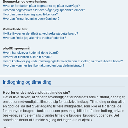
Bogmærker og overvågnings
Hvad er forskellen på at bogmærke og på at overvåge?
Hvordan bogmærker eller overvåger jeg specifikke emner?
Hvordan overvåger jeg specifikke fora?
Hvordan fjerner jeg mine overvågninger?
Vedhæftede filer
Hvilke filtyper er det tilladt at vedhæfte på dette board?
Hvordan finder jeg alle mine vedhæftede filer?
phpBB spørgsmål
Hvem har skrevet koden til dette board?
Hvorfor er funktion X ikke til stede?
Hvem kontakter jeg vedr. misbrug og/eller lovligheden af indlæg skrevet til dette board?
Hvordan kommer jeg i kontakt med en boardadministrator?
Indlogning og tilmelding
Hvorfor er det nødvendigt at tilmelde sig?
Det er ikke sikkert, at det er nødvendigt; det er boardets administrator, der afgør,
om det er nødvendigt at tilmelde sig for at skrive indlæg. Tilmelding er dog altid
en god ide, da det giver adgang til flere muligheder, som ikke er tilgængelige
for anonyme brugere; funktioner som personligt billede på dine indlæg, private
beskeder, sende e-mails til andre tilmeldte brugere, brugergrupper osv. Det
anbefales derfor at tilmelde sig, og det tager kun et øjeblik.