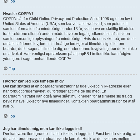
Top
Hvad er COPPA?
COPPA står for Child Online Privacy and Protection Act of 1998 og er en lov i
United States of America (USA), som kræver, at et websted, som potentielt
samler information fra mindreårige under 13 år, skal have en skriftlig tilladelse
fra forældrene eller på anden måde have en legal godkendelse af, at siden
samler personlige oplysninger fra mindreårige. Hvis du er usikker på, om du er
omfattet af denne lov, fordi mindreårige forsøger at tilmelde sig, eller om
boardet, du forsøger at tilmelde dig, er under denne lovgivning, bør du kontakte
en advokat. Vær venligst opmærksom på at phpBB Limited ikke kan rådgive
yderligere i sager omhandlende COPPA.
Top
Hvorfor kan jeg ikke tilmelde mig?
Det kan skyldes at en boardadministrator har udelukket din IP-adresse eller
har forbudt brugernavnet, du forsøger at tilmelde dig med. En
boardadministrator kan også have slået muligheden for at tilmelde sig fra og
bevidst have lukket for nye tilmeldinger. Kontakt en boardadministrator for at få
hjælp.
Top
Jeg har tilmeldt mig, men kan ikke logge ind!
Der kan være flere grunde til, at du ikke kan logge ind. Først bør du sikre dig, at
du taster brugernavn og adgangskode korrekt. Husk, at der skelnes mellem