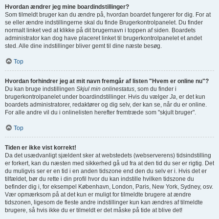
Hvordan ændrer jeg mine boardindstillinger?
Som tilmeldt bruger kan du ændre på, hvordan boardet fungerer for dig. For at
se eller ændre indstillingerne skal du finde Brugerkontrolpanelet. Du finder
normalt linket ved at klikke på dit brugernavn i toppen af siden. Boardets
administrator kan dog have placeret linket til brugerkontrolpanelet et andet
sted. Alle dine indstillinger bliver gemt til dine næste besøg.
Top
Hvordan forhindrer jeg at mit navn fremgår af listen "Hvem er online nu"?
Du kan bruge indstillingen
Skjul min onlinestatus
, som du finder i
brugerkontrolpanelet under boardindstillinger. Hvis du vælger
Ja
, er det kun
boardets administratorer, redaktører og dig selv, der kan se, når du er online.
For alle andre vil du i onlinelisten herefter fremtræde som "skjult bruger".
Top
Tiden er ikke vist korrekt!
Da det usædvanligt sjældent sker at webstedets (webserverens) tidsindstilling
er forkert, kan du næsten med sikkerhed gå ud fra at den tid du ser er rigtig. Det
du muligvis ser er en tid i en anden tidszone end den du selv er i. Hvis det er
tilfældet, bør du rette i din profil hvor du kan indstille hvilken tidszone du
befinder dig i, for eksempel København, London, Paris, New York, Sydney, osv.
Vær opmærksom på at det kun er muligt for tilmeldte brugere at ændre
tidszonen, ligesom de fleste andre indstillinger kun kan ændres af tilmeldte
brugere, så hvis ikke du er tilmeldt er det måske på tide at blive det!