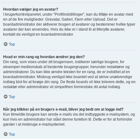
Hvordan vælger jeg en avatar?
I brugerkontrolpanelet, under "Profilindstillinger", kan du tilføje en avatar med
en af de fire muligheder: Gravatar, Galleri, Fjern eller Upload. Det er
boardadministrator der aktiverer brugen af avatarer og bestemmer hvilke typer
avatarer der kan anvendes. Hvis du ikke er i stand til at tilknytte avatarer,
kontakt da venligst en boardadministrator.
Top
Hvad er min rang og hvordan ændrer jeg den?
Din rang, som vises under dit brugernavn, indikerer særlige brugere, for
eksempel medlemskab af bestemte brugergrupper, herunder redaktører og
administratorer. Du kan ikke ændre teksten for en rang, de er indstillet af en
boardadministrator. Misbrug venligst ikke boardet ved at skrive unødvendige
indlæg blot for at forøge din rang. De fleste boards vil ikke tolerere dette, og en
redaktør eller administrator vil simpelthen formindske dit antal indlæg.
Top
Når jeg klikker på en brugers e-mail, bliver jeg bedt om at logge ind?
Kun tilmeldte brugere kan sende e-mails via det indbyggede e-mailsystem, og
kun hvis en administrator har slået denne funktion til. Dette er for at forhindre
gæster i at misbruge e-mailsystemet.
Top