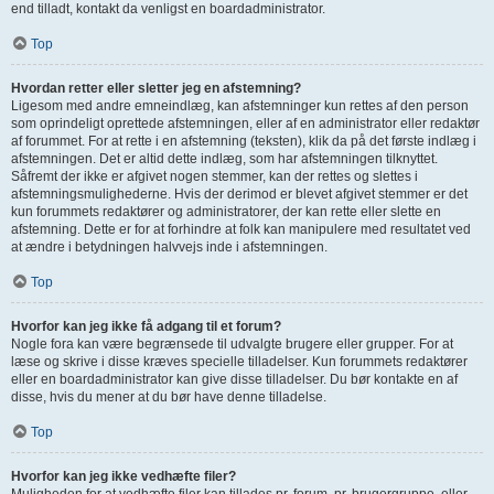
end tilladt, kontakt da venligst en boardadministrator.
Top
Hvordan retter eller sletter jeg en afstemning?
Ligesom med andre emneindlæg, kan afstemninger kun rettes af den person
som oprindeligt oprettede afstemningen, eller af en administrator eller redaktør
af forummet. For at rette i en afstemning (teksten), klik da på det første indlæg i
afstemningen. Det er altid dette indlæg, som har afstemningen tilknyttet.
Såfremt der ikke er afgivet nogen stemmer, kan der rettes og slettes i
afstemningsmulighederne. Hvis der derimod er blevet afgivet stemmer er det
kun forummets redaktører og administratorer, der kan rette eller slette en
afstemning. Dette er for at forhindre at folk kan manipulere med resultatet ved
at ændre i betydningen halvvejs inde i afstemningen.
Top
Hvorfor kan jeg ikke få adgang til et forum?
Nogle fora kan være begrænsede til udvalgte brugere eller grupper. For at
læse og skrive i disse kræves specielle tilladelser. Kun forummets redaktører
eller en boardadministrator kan give disse tilladelser. Du bør kontakte en af
disse, hvis du mener at du bør have denne tilladelse.
Top
Hvorfor kan jeg ikke vedhæfte filer?