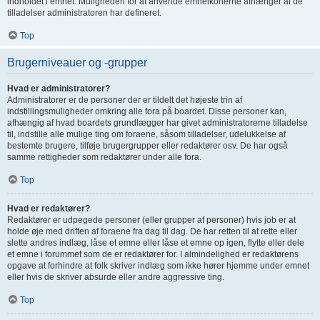
indholdet i emnet. Muligheden for at anvende emneikonerne afhænger af de
tilladelser administratoren har defineret.
Top
Brugerniveauer og -grupper
Hvad er administratorer?
Administratorer er de personer der er tildelt det højeste trin af
indstillingsmuligheder omkring alle fora på boardet. Disse personer kan,
afhængig af hvad boardets grundlægger har givet administratorerne tilladelse
til, indstille alle mulige ting om foraene, såsom tilladelser, udelukkelse af
bestemte brugere, tilføje brugergrupper eller redaktører osv. De har også
samme rettigheder som redaktører under alle fora.
Top
Hvad er redaktører?
Redaktører er udpegede personer (eller grupper af personer) hvis job er at
holde øje med driften af foraene fra dag til dag. De har retten til at rette eller
slette andres indlæg, låse et emne eller låse et emne op igen, flytte eller dele
et emne i forummet som de er redaktører for. I almindelighed er redaktørens
opgave at forhindre at folk skriver indlæg som ikke hører hjemme under emnet
eller hvis de skriver absurde eller andre aggressive ting.
Top