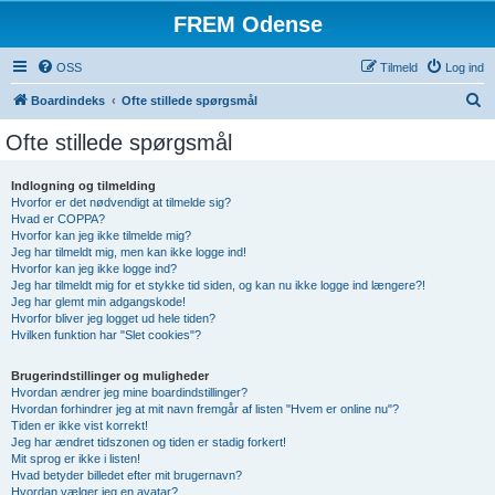
FREM Odense
OSS
Tilmeld
Log ind
S
Boardindeks
Ofte stillede spørgsmål
ø
Ofte stillede spørgsmål
g
Indlogning og tilmelding
Hvorfor er det nødvendigt at tilmelde sig?
Hvad er COPPA?
Hvorfor kan jeg ikke tilmelde mig?
Jeg har tilmeldt mig, men kan ikke logge ind!
Hvorfor kan jeg ikke logge ind?
Jeg har tilmeldt mig for et stykke tid siden, og kan nu ikke logge ind længere?!
Jeg har glemt min adgangskode!
Hvorfor bliver jeg logget ud hele tiden?
Hvilken funktion har "Slet cookies"?
Brugerindstillinger og muligheder
Hvordan ændrer jeg mine boardindstillinger?
Hvordan forhindrer jeg at mit navn fremgår af listen "Hvem er online nu"?
Tiden er ikke vist korrekt!
Jeg har ændret tidszonen og tiden er stadig forkert!
Mit sprog er ikke i listen!
Hvad betyder billedet efter mit brugernavn?
Hvordan vælger jeg en avatar?