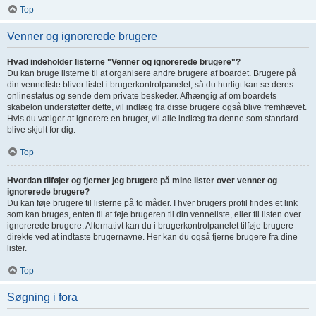
Top
Venner og ignorerede brugere
Hvad indeholder listerne "Venner og ignorerede brugere"?
Du kan bruge listerne til at organisere andre brugere af boardet. Brugere på
din venneliste bliver listet i brugerkontrolpanelet, så du hurtigt kan se deres
onlinestatus og sende dem private beskeder. Afhængig af om boardets
skabelon understøtter dette, vil indlæg fra disse brugere også blive fremhævet.
Hvis du vælger at ignorere en bruger, vil alle indlæg fra denne som standard
blive skjult for dig.
Top
Hvordan tilføjer og fjerner jeg brugere på mine lister over venner og
ignorerede brugere?
Du kan føje brugere til listerne på to måder. I hver brugers profil findes et link
som kan bruges, enten til at føje brugeren til din venneliste, eller til listen over
ignorerede brugere. Alternativt kan du i brugerkontrolpanelet tilføje brugere
direkte ved at indtaste brugernavne. Her kan du også fjerne brugere fra dine
lister.
Top
Søgning i fora