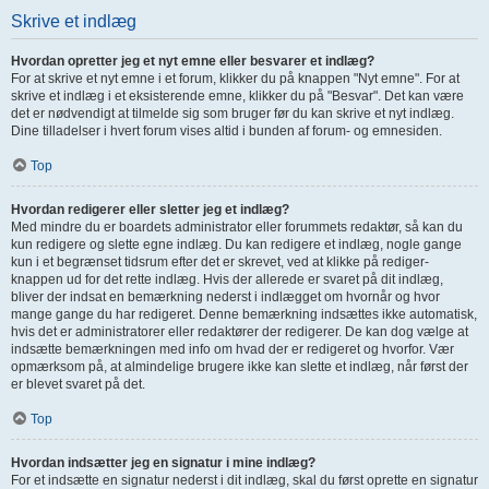
Skrive et indlæg
Hvordan opretter jeg et nyt emne eller besvarer et indlæg?
For at skrive et nyt emne i et forum, klikker du på knappen "Nyt emne". For at
skrive et indlæg i et eksisterende emne, klikker du på "Besvar". Det kan være
det er nødvendigt at tilmelde sig som bruger før du kan skrive et nyt indlæg.
Dine tilladelser i hvert forum vises altid i bunden af forum- og emnesiden.
Top
Hvordan redigerer eller sletter jeg et indlæg?
Med mindre du er boardets administrator eller forummets redaktør, så kan du
kun redigere og slette egne indlæg. Du kan redigere et indlæg, nogle gange
kun i et begrænset tidsrum efter det er skrevet, ved at klikke på rediger-
knappen ud for det rette indlæg. Hvis der allerede er svaret på dit indlæg,
bliver der indsat en bemærkning nederst i indlægget om hvornår og hvor
mange gange du har redigeret. Denne bemærkning indsættes ikke automatisk,
hvis det er administratorer eller redaktører der redigerer. De kan dog vælge at
indsætte bemærkningen med info om hvad der er redigeret og hvorfor. Vær
opmærksom på, at almindelige brugere ikke kan slette et indlæg, når først der
er blevet svaret på det.
Top
Hvordan indsætter jeg en signatur i mine indlæg?
For et indsætte en signatur nederst i dit indlæg, skal du først oprette en signatur