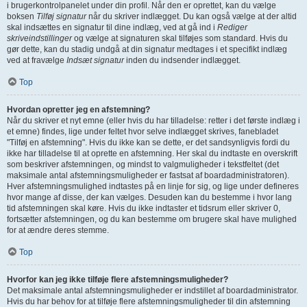
i brugerkontrolpanelet under din profil. Når den er oprettet, kan du vælge
boksen
Tilføj signatur
når du skriver indlægget. Du kan også vælge at der altid
skal indsættes en signatur til dine indlæg, ved at gå ind i
Rediger
skriveindstillinger
og vælge at signaturen skal tilføjes som standard. Hvis du
gør dette, kan du stadig undgå at din signatur medtages i et specifikt indlæg
ved at fravælge
Indsæt signatur
inden du indsender indlægget.
Top
Hvordan opretter jeg en afstemning?
Når du skriver et nyt emne (eller hvis du har tilladelse: retter i det første indlæg i
et emne) findes, lige under feltet hvor selve indlægget skrives, fanebladet
"Tilføj en afstemning". Hvis du ikke kan se dette, er det sandsynligvis fordi du
ikke har tilladelse til at oprette en afstemning. Her skal du indtaste en overskrift
som beskriver afstemningen, og mindst to valgmuligheder i tekstfeltet (det
maksimale antal afstemningsmuligheder er fastsat af boardadministratoren).
Hver afstemningsmulighed indtastes på en linje for sig, og lige under defineres
hvor mange af disse, der kan vælges. Desuden kan du bestemme i hvor lang
tid afstemningen skal køre. Hvis du ikke indtaster et tidsrum eller skriver 0,
fortsætter afstemningen, og du kan bestemme om brugere skal have mulighed
for at ændre deres stemme.
Top
Hvorfor kan jeg ikke tilføje flere afstemningsmuligheder?
Det maksimale antal afstemningsmuligheder er indstillet af boardadministrator.
Hvis du har behov for at tilføje flere afstemningsmuligheder til din afstemning