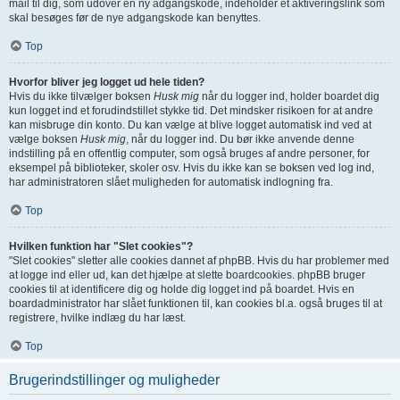
mail til dig, som udover en ny adgangskode, indeholder et aktiveringslink som
skal besøges før de nye adgangskode kan benyttes.
Top
Hvorfor bliver jeg logget ud hele tiden?
Hvis du ikke tilvælger boksen
Husk mig
når du logger ind, holder boardet dig
kun logget ind et forudindstillet stykke tid. Det mindsker risikoen for at andre
kan misbruge din konto. Du kan vælge at blive logget automatisk ind ved at
vælge boksen
Husk mig
, når du logger ind. Du bør ikke anvende denne
indstilling på en offentlig computer, som også bruges af andre personer, for
eksempel på biblioteker, skoler osv. Hvis du ikke kan se boksen ved log ind,
har administratoren slået muligheden for automatisk indlogning fra.
Top
Hvilken funktion har "Slet cookies"?
"Slet cookies" sletter alle cookies dannet af phpBB. Hvis du har problemer med
at logge ind eller ud, kan det hjælpe at slette boardcookies. phpBB bruger
cookies til at identificere dig og holde dig logget ind på boardet. Hvis en
boardadministrator har slået funktionen til, kan cookies bl.a. også bruges til at
registrere, hvilke indlæg du har læst.
Top
Brugerindstillinger og muligheder