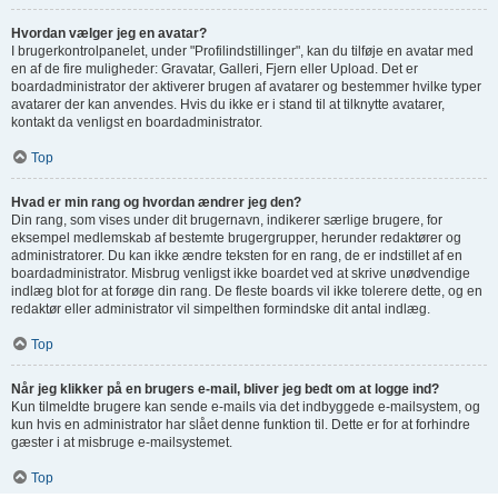
Hvordan vælger jeg en avatar?
I brugerkontrolpanelet, under "Profilindstillinger", kan du tilføje en avatar med
en af de fire muligheder: Gravatar, Galleri, Fjern eller Upload. Det er
boardadministrator der aktiverer brugen af avatarer og bestemmer hvilke typer
avatarer der kan anvendes. Hvis du ikke er i stand til at tilknytte avatarer,
kontakt da venligst en boardadministrator.
Top
Hvad er min rang og hvordan ændrer jeg den?
Din rang, som vises under dit brugernavn, indikerer særlige brugere, for
eksempel medlemskab af bestemte brugergrupper, herunder redaktører og
administratorer. Du kan ikke ændre teksten for en rang, de er indstillet af en
boardadministrator. Misbrug venligst ikke boardet ved at skrive unødvendige
indlæg blot for at forøge din rang. De fleste boards vil ikke tolerere dette, og en
redaktør eller administrator vil simpelthen formindske dit antal indlæg.
Top
Når jeg klikker på en brugers e-mail, bliver jeg bedt om at logge ind?
Kun tilmeldte brugere kan sende e-mails via det indbyggede e-mailsystem, og
kun hvis en administrator har slået denne funktion til. Dette er for at forhindre
gæster i at misbruge e-mailsystemet.
Top