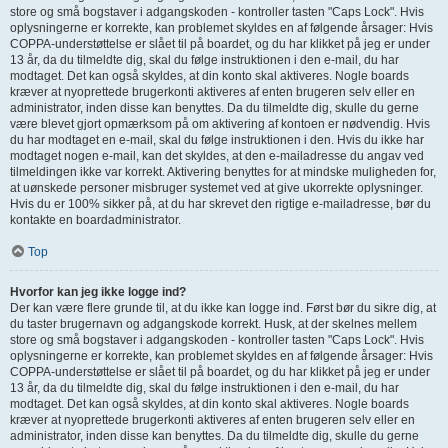
store og små bogstaver i adgangskoden - kontroller tasten "Caps Lock". Hvis
oplysningerne er korrekte, kan problemet skyldes en af følgende årsager: Hvis
COPPA-understøttelse er slået til på boardet, og du har klikket på jeg er under
13 år, da du tilmeldte dig, skal du følge instruktionen i den e-mail, du har
modtaget. Det kan også skyldes, at din konto skal aktiveres. Nogle boards
kræver at nyoprettede brugerkonti aktiveres af enten brugeren selv eller en
administrator, inden disse kan benyttes. Da du tilmeldte dig, skulle du gerne
være blevet gjort opmærksom på om aktivering af kontoen er nødvendig. Hvis
du har modtaget en e-mail, skal du følge instruktionen i den. Hvis du ikke har
modtaget nogen e-mail, kan det skyldes, at den e-mailadresse du angav ved
tilmeldingen ikke var korrekt. Aktivering benyttes for at mindske muligheden for,
at uønskede personer misbruger systemet ved at give ukorrekte oplysninger.
Hvis du er 100% sikker på, at du har skrevet den rigtige e-mailadresse, bør du
kontakte en boardadministrator.
Top
Hvorfor kan jeg ikke logge ind?
Der kan være flere grunde til, at du ikke kan logge ind. Først bør du sikre dig, at
du taster brugernavn og adgangskode korrekt. Husk, at der skelnes mellem
store og små bogstaver i adgangskoden - kontroller tasten "Caps Lock". Hvis
oplysningerne er korrekte, kan problemet skyldes en af følgende årsager: Hvis
COPPA-understøttelse er slået til på boardet, og du har klikket på jeg er under
13 år, da du tilmeldte dig, skal du følge instruktionen i den e-mail, du har
modtaget. Det kan også skyldes, at din konto skal aktiveres. Nogle boards
kræver at nyoprettede brugerkonti aktiveres af enten brugeren selv eller en
administrator, inden disse kan benyttes. Da du tilmeldte dig, skulle du gerne