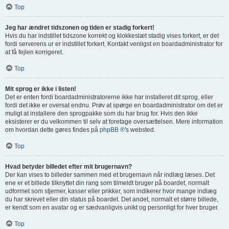
Top
Jeg har ændret tidszonen og tiden er stadig forkert!
Hvis du har indstillet tidszone korrekt og klokkeslæt stadig vises forkert, er det
fordi serverens ur er indstillet forkert. Kontakt venligst en boardadministrator for
at få fejlen korrigeret.
Top
Mit sprog er ikke i listen!
Det er enten fordi boardadministratorerne ikke har installeret dit sprog, eller
fordi det ikke er oversat endnu. Prøv at spørge en boardadministrator om det er
muligt at installere den sprogpakke som du har brug for. Hvis den ikke
eksisterer er du velkommen til selv at foretage oversættelsen. Mere information
om hvordan dette gøres findes på
phpBB ®
's websted.
Top
Hvad betyder billedet efter mit brugernavn?
Der kan vises to billeder sammen med et brugernavn når indlæg læses. Det
ene er et billede tilknyttet din rang som tilmeldt bruger på boardet, normalt
udformet som stjerner, kasser eller prikker, som indikerer hvor mange indlæg
du har skrevet eller din status på boardet. Det andet, normalt et større billede,
er kendt som en avatar og er sædvanligvis unikt og personligt for hver bruger.
Top