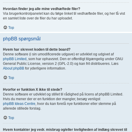
Hvordan finder jeg alle mine vedhæftede filer?
Via brugerkontrolpanelet kan du følge linket til vedhæftede filer, og her få vist
en samlet liste over de filer du har uploadet.
Top
phpBB spørgsmål
Hvem har skrevet koden til dette board?
Denne software (i sin umodificerede udgave) er udviklet og udgivet af
phpBB Limited
, som har ophavsret. Den er offentligt tilgængelig under GNU
General Public License, version 2 (GPL-2.0) og kan frit distribueres. Læs
About phpBB
for yderligere information.
Top
Hvorfor er funktion X ikke til stede?
Denne software er udviklet og stillet til rådighed på licens af phpBB Limited.
Hvis du mener der er en funktion der mangler, besøg venligst
phpBB Ideas Centre
, hvor du kan forelå nye funktioner eller stemme på
allerede stillede forslag.
Top
Hvem kontakter jeg vedr. misbrug og/eller lovligheden af indlæg skrevet til