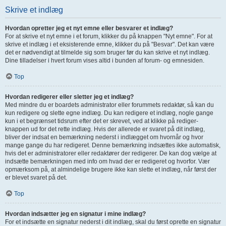
Skrive et indlæg
Hvordan opretter jeg et nyt emne eller besvarer et indlæg?
For at skrive et nyt emne i et forum, klikker du på knappen "Nyt emne". For at
skrive et indlæg i et eksisterende emne, klikker du på "Besvar". Det kan være
det er nødvendigt at tilmelde sig som bruger før du kan skrive et nyt indlæg.
Dine tilladelser i hvert forum vises altid i bunden af forum- og emnesiden.
Top
Hvordan redigerer eller sletter jeg et indlæg?
Med mindre du er boardets administrator eller forummets redaktør, så kan du
kun redigere og slette egne indlæg. Du kan redigere et indlæg, nogle gange
kun i et begrænset tidsrum efter det er skrevet, ved at klikke på rediger-
knappen ud for det rette indlæg. Hvis der allerede er svaret på dit indlæg,
bliver der indsat en bemærkning nederst i indlægget om hvornår og hvor
mange gange du har redigeret. Denne bemærkning indsættes ikke automatisk,
hvis det er administratorer eller redaktører der redigerer. De kan dog vælge at
indsætte bemærkningen med info om hvad der er redigeret og hvorfor. Vær
opmærksom på, at almindelige brugere ikke kan slette et indlæg, når først der
er blevet svaret på det.
Top
Hvordan indsætter jeg en signatur i mine indlæg?
For et indsætte en signatur nederst i dit indlæg, skal du først oprette en signatur