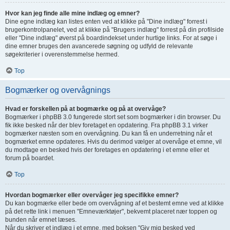
Hvor kan jeg finde alle mine indlæg og emner?
Dine egne indlæg kan listes enten ved at klikke på "Dine indlæg" forrest i
brugerkontrolpanelet, ved at klikke på "Brugers indlæg" forrest på din profilside
eller "Dine indlæg" øverst på boardindekset under hurtige links. For at søge i
dine emner bruges den avancerede søgning og udfyld de relevante
søgekriterier i overenstemmelse hermed.
Top
Bogmærker og overvågnings
Hvad er forskellen på at bogmærke og på at overvåge?
Bogmærker i phpBB 3.0 fungerede stort set som bogmærker i din browser. Du
fik ikke besked når der blev foretaget en opdatering. Fra phpBB 3.1 virker
bogmærker næsten som en overvågning. Du kan få en underretning når et
bogmærket emne opdateres. Hvis du derimod vælger at overvåge et emne, vil
du modtage en besked hvis der foretages en opdatering i et emne eller et
forum på boardet.
Top
Hvordan bogmærker eller overvåger jeg specifikke emner?
Du kan bogmærke eller bede om overvågning af et bestemt emne ved at klikke
på det rette link i menuen "Emneværktøjer", bekvemt placeret nær toppen og
bunden når emnet læses.
Når du skriver et indlæg i et emne, med boksen "Giv mig besked ved