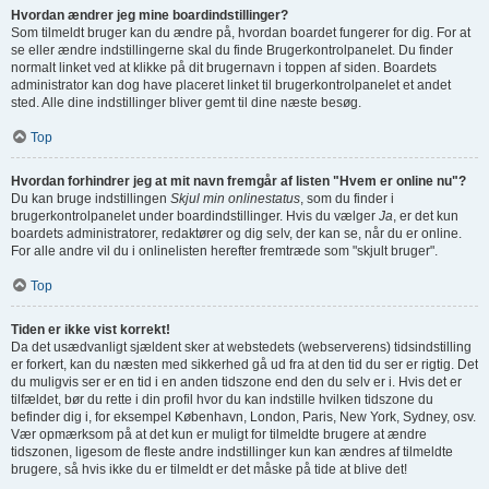
Hvordan ændrer jeg mine boardindstillinger?
Som tilmeldt bruger kan du ændre på, hvordan boardet fungerer for dig. For at
se eller ændre indstillingerne skal du finde Brugerkontrolpanelet. Du finder
normalt linket ved at klikke på dit brugernavn i toppen af siden. Boardets
administrator kan dog have placeret linket til brugerkontrolpanelet et andet
sted. Alle dine indstillinger bliver gemt til dine næste besøg.
Top
Hvordan forhindrer jeg at mit navn fremgår af listen "Hvem er online nu"?
Du kan bruge indstillingen
Skjul min onlinestatus
, som du finder i
brugerkontrolpanelet under boardindstillinger. Hvis du vælger
Ja
, er det kun
boardets administratorer, redaktører og dig selv, der kan se, når du er online.
For alle andre vil du i onlinelisten herefter fremtræde som "skjult bruger".
Top
Tiden er ikke vist korrekt!
Da det usædvanligt sjældent sker at webstedets (webserverens) tidsindstilling
er forkert, kan du næsten med sikkerhed gå ud fra at den tid du ser er rigtig. Det
du muligvis ser er en tid i en anden tidszone end den du selv er i. Hvis det er
tilfældet, bør du rette i din profil hvor du kan indstille hvilken tidszone du
befinder dig i, for eksempel København, London, Paris, New York, Sydney, osv.
Vær opmærksom på at det kun er muligt for tilmeldte brugere at ændre
tidszonen, ligesom de fleste andre indstillinger kun kan ændres af tilmeldte
brugere, så hvis ikke du er tilmeldt er det måske på tide at blive det!