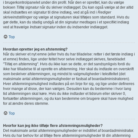
i brugerkontrolpanelet under din profil. Når den er oprettet, kan du vælge
boksen
Tilføj signatur
når du skriver indlægget. Du kan også vælge at der altid
skal indsættes en signatur til dine indlæg, ved at gå ind i
Rediger
skriveindstillinger
og vælge at signaturen skal tilføjes som standard. Hvis du
gør dette, kan du stadig undgå at din signatur medtages i et specifikt indlæg
ved at fravælge
Indsæt signatur
inden du indsender indlægget.
Top
Hvordan opretter jeg en afstemning?
Når du skriver et nyt emne (eller hvis du har tilladelse: retter i det første indlæg i
et emne) findes, lige under feltet hvor selve indlægget skrives, fanebladet
"Tilføj en afstemning". Hvis du ikke kan se dette, er det sandsynligvis fordi du
ikke har tilladelse til at oprette en afstemning. Her skal du indtaste en overskrift
som beskriver afstemningen, og mindst to valgmuligheder i tekstfeltet (det
maksimale antal afstemningsmuligheder er fastsat af boardadministratoren).
Hver afstemningsmulighed indtastes på en linje for sig, og lige under defineres
hvor mange af disse, der kan vælges. Desuden kan du bestemme i hvor lang
tid afstemningen skal køre. Hvis du ikke indtaster et tidsrum eller skriver 0,
fortsætter afstemningen, og du kan bestemme om brugere skal have mulighed
for at ændre deres stemme.
Top
Hvorfor kan jeg ikke tilføje flere afstemningsmuligheder?
Det maksimale antal afstemningsmuligheder er indstillet af boardadministrator.
Hvis du har behov for at tilføje flere afstemningsmuligheder til din afstemning