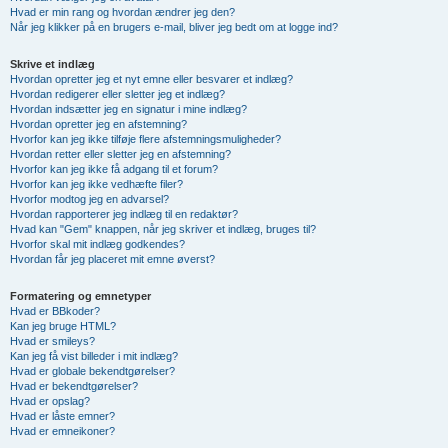
Hvad er min rang og hvordan ændrer jeg den?
Når jeg klikker på en brugers e-mail, bliver jeg bedt om at logge ind?
Skrive et indlæg
Hvordan opretter jeg et nyt emne eller besvarer et indlæg?
Hvordan redigerer eller sletter jeg et indlæg?
Hvordan indsætter jeg en signatur i mine indlæg?
Hvordan opretter jeg en afstemning?
Hvorfor kan jeg ikke tilføje flere afstemningsmuligheder?
Hvordan retter eller sletter jeg en afstemning?
Hvorfor kan jeg ikke få adgang til et forum?
Hvorfor kan jeg ikke vedhæfte filer?
Hvorfor modtog jeg en advarsel?
Hvordan rapporterer jeg indlæg til en redaktør?
Hvad kan "Gem" knappen, når jeg skriver et indlæg, bruges til?
Hvorfor skal mit indlæg godkendes?
Hvordan får jeg placeret mit emne øverst?
Formatering og emnetyper
Hvad er BBkoder?
Kan jeg bruge HTML?
Hvad er smileys?
Kan jeg få vist billeder i mit indlæg?
Hvad er globale bekendtgørelser?
Hvad er bekendtgørelser?
Hvad er opslag?
Hvad er låste emner?
Hvad er emneikoner?