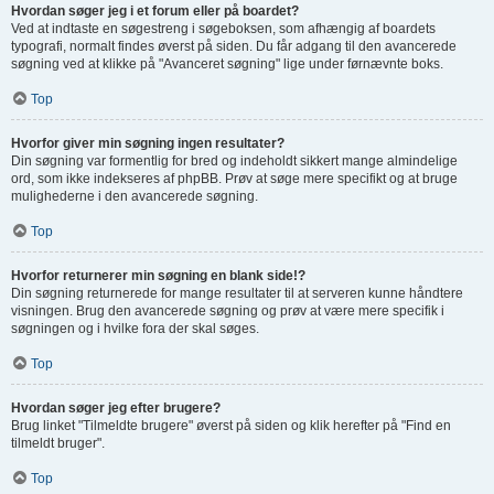
Hvordan søger jeg i et forum eller på boardet?
Ved at indtaste en søgestreng i søgeboksen, som afhængig af boardets
typografi, normalt findes øverst på siden. Du får adgang til den avancerede
søgning ved at klikke på "Avanceret søgning" lige under førnævnte boks.
Top
Hvorfor giver min søgning ingen resultater?
Din søgning var formentlig for bred og indeholdt sikkert mange almindelige
ord, som ikke indekseres af phpBB. Prøv at søge mere specifikt og at bruge
mulighederne i den avancerede søgning.
Top
Hvorfor returnerer min søgning en blank side!?
Din søgning returnerede for mange resultater til at serveren kunne håndtere
visningen. Brug den avancerede søgning og prøv at være mere specifik i
søgningen og i hvilke fora der skal søges.
Top
Hvordan søger jeg efter brugere?
Brug linket "Tilmeldte brugere" øverst på siden og klik herefter på "Find en
tilmeldt bruger".
Top