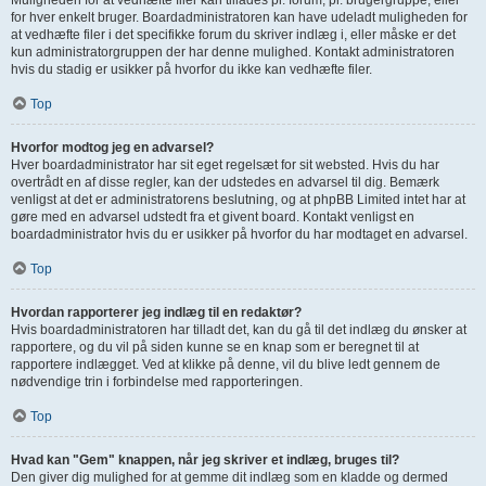
Muligheden for at vedhæfte filer kan tillades pr. forum, pr. brugergruppe, eller
for hver enkelt bruger. Boardadministratoren kan have udeladt muligheden for
at vedhæfte filer i det specifikke forum du skriver indlæg i, eller måske er det
kun administratorgruppen der har denne mulighed. Kontakt administratoren
hvis du stadig er usikker på hvorfor du ikke kan vedhæfte filer.
Top
Hvorfor modtog jeg en advarsel?
Hver boardadministrator har sit eget regelsæt for sit websted. Hvis du har
overtrådt en af disse regler, kan der udstedes en advarsel til dig. Bemærk
venligst at det er administratorens beslutning, og at phpBB Limited intet har at
gøre med en advarsel udstedt fra et givent board. Kontakt venligst en
boardadministrator hvis du er usikker på hvorfor du har modtaget en advarsel.
Top
Hvordan rapporterer jeg indlæg til en redaktør?
Hvis boardadministratoren har tilladt det, kan du gå til det indlæg du ønsker at
rapportere, og du vil på siden kunne se en knap som er beregnet til at
rapportere indlægget. Ved at klikke på denne, vil du blive ledt gennem de
nødvendige trin i forbindelse med rapporteringen.
Top
Hvad kan "Gem" knappen, når jeg skriver et indlæg, bruges til?
Den giver dig mulighed for at gemme dit indlæg som en kladde og dermed