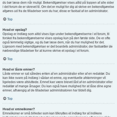
du bør læse dem når muligt. Bekendtgørelser vises altid på toppen af alle sider
i det forum de er skrevet til. Om det er muligt for dig at skrive en bekendtgørelse
afgøres ud fra de tilladelser som du har, disse er fastsat af en administrator.
Top
Hvad er opslag?
Opslag er indlæg som altid vises lige under bekendtgørelserne i et forum, til
forskel fra bekendtgørelserne vises opslag kun på den første side. De er ofte
også temmelig vigtige, og du bør læse dem, når du har mulighed for det.
Ligesom med bekendtgørelser er det boardets administrator, der fastsætter de
nødvendige tilladelser for at kunne skrive et opslag i et forum.
Top
Hvad er låste emner?
Låste emner er sat således enten af en administrator eller af en redaktør. Du
kan ikke svare på indlæg i sådan et emne, og eventuelle afstemninger vil
ligeledes være afsluttede. Emnet kan være blevet låst af en administrator eller
redaktør af mange årsager. Du kan også have mulighed for at låse dine egne
emner, afhængig af de tilladelser administratoren har tildelt dig.
Top
Hvad er emneikoner?
Emneikoner er små billeder som kan tilknyttes et indlæg for at indikere