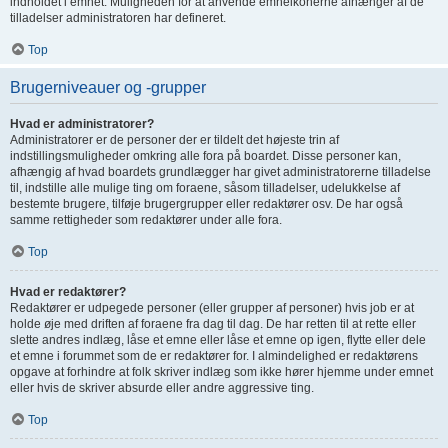
indholdet i emnet. Muligheden for at anvende emneikonerne afhænger af de
tilladelser administratoren har defineret.
Top
Brugerniveauer og -grupper
Hvad er administratorer?
Administratorer er de personer der er tildelt det højeste trin af
indstillingsmuligheder omkring alle fora på boardet. Disse personer kan,
afhængig af hvad boardets grundlægger har givet administratorerne tilladelse
til, indstille alle mulige ting om foraene, såsom tilladelser, udelukkelse af
bestemte brugere, tilføje brugergrupper eller redaktører osv. De har også
samme rettigheder som redaktører under alle fora.
Top
Hvad er redaktører?
Redaktører er udpegede personer (eller grupper af personer) hvis job er at
holde øje med driften af foraene fra dag til dag. De har retten til at rette eller
slette andres indlæg, låse et emne eller låse et emne op igen, flytte eller dele
et emne i forummet som de er redaktører for. I almindelighed er redaktørens
opgave at forhindre at folk skriver indlæg som ikke hører hjemme under emnet
eller hvis de skriver absurde eller andre aggressive ting.
Top