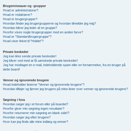
Brugerniveauer og -grupper
Hvad er administratorer?
Hvad er redaktører?
Hvad er brugergrupper?
Hvordan finder jeg brugergrupperne og hvordan tilmelder jeg mig?
Hvordan bliver jeg leder af en gruppe?
Hvorfor vises nogle brugergrupper med en anden farve?
Hvad er "Standardbrugergruppe"?
Hvad viser linket til "Holdet"?
Private beskeder
Jeg kan ikke sende private beskeder!
Jeg bliver ved med at få uønskede private beskeder!
Jeg har modtaget en e-mail, indeholdende spam eller en fornærmelse, fra en bruger på
dette board!
Venner og ignorerede brugere
Hvad indeholder listerne "Venner og ignorerede brugere"?
Hvordan tilføjer og fjerner jeg brugere på mine lister over venner og ignorerede brugere?
Søgning i fora
Hvordan søger jeg i et forum eller på boardet?
Hvorfor giver min søgning ingen resultater?
Hvorfor returnerer min søgning en blank side!?
Hvordan søger jeg efter brugere?
Hvor kan jeg finde alle mine indlæg og emner?