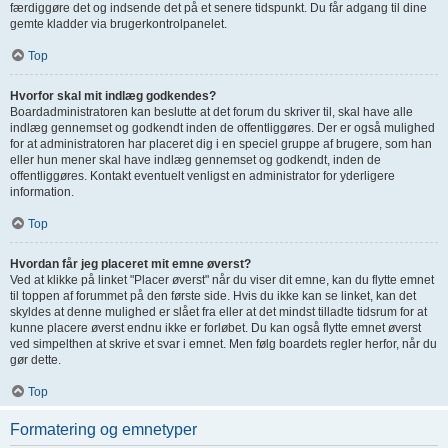
færdiggøre det og indsende det på et senere tidspunkt. Du får adgang til dine
gemte kladder via brugerkontrolpanelet.
Top
Hvorfor skal mit indlæg godkendes?
Boardadministratoren kan beslutte at det forum du skriver til, skal have alle
indlæg gennemset og godkendt inden de offentliggøres. Der er også mulighed
for at administratoren har placeret dig i en speciel gruppe af brugere, som han
eller hun mener skal have indlæg gennemset og godkendt, inden de
offentliggøres. Kontakt eventuelt venligst en administrator for yderligere
information.
Top
Hvordan får jeg placeret mit emne øverst?
Ved at klikke på linket "Placer øverst" når du viser dit emne, kan du flytte emnet
til toppen af forummet på den første side. Hvis du ikke kan se linket, kan det
skyldes at denne mulighed er slået fra eller at det mindst tilladte tidsrum for at
kunne placere øverst endnu ikke er forløbet. Du kan også flytte emnet øverst
ved simpelthen at skrive et svar i emnet. Men følg boardets regler herfor, når du
gør dette.
Top
Formatering og emnetyper