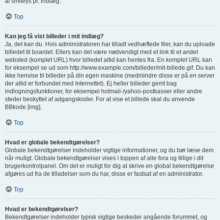
af smileys pr. indlæg.
Top
Kan jeg få vist billeder i mit indlæg?
Ja, det kan du. Hvis administratoren har tilladt vedhæftede filer, kan du uploade
billedet til boardet. Ellers kan det være nødvendigt med et link til et andet
websted (komplet URL) hvor billedet altid kan hentes fra. En komplet URL kan
for eksempel se ud som http://www.example.com/billeder/mit-billede.gif. Du kan
ikke henvise til billeder på din egen maskine (medmindre disse er på en server
der altid er forbundet med Internettet). Ej heller billeder gemt bag
indlogningsfunktioner, for eksempel hotmail-/yahoo-postkasser eller andre
steder beskyttet af adgangskoder. For at vise et billede skal du anvende
BBkode [img].
Top
Hvad er globale bekendtgørelser?
Globale bekendtgørelser indeholder vigtige informationer, og du bør læse dem
når muligt. Globale bekendtgørelser vises i toppen af alle fora og tillige i dit
brugerkontrolpanel. Om det er muligt for dig at skrive en global bekendtgørelse
afgøres ud fra de tilladelser som du har, disse er fastsat af en administrator.
Top
Hvad er bekendtgørelser?
Bekendtgørelser indeholder typisk vigtige beskeder angående forummet, og