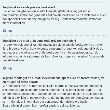
Jeg kan ikke sende private beskeder!
Der er tre muligheder; du er ikke tilmeldt og/eller ikke logget ind, en
boardadministrator har generelt slået private beskeder fra på dette board eller
har specifikt fjernet denne mulighed for dig. Kontakt boardadministrator for
mere information.
Top
Jeg bliver ved med at få uønskede private beskeder!
I brugerkontrolpanelet kan du automatisk slette private beskeder fra en eller
flere brugere, ved at benytte beskedreglerne i brugerkontrolpanelet. Hvis du
modtager grove eller generende beskeder fra en bestemt bruger, kan du
informere administratorerne; de kan lukke for brugeres mulighed for at sende
private beskeder.
Top
Jeg har modtaget en e-mail, indeholdende spam eller en fornærmelse, fra
en bruger på dette board!
Vi er meget kede af at høre dette. Dette boards e-mailsystem har indbygget
sikkerhedsforanstaltninger, som hjælper med til at identificere brugere, der
sender den slags indhold. Du bør sende en kopi af e-mailen til dette boards
administrator. Der er meget vigtigt at denne indeholder den såkaldte header,
som indeholder information om den bruger der afsendte e-mailen.
Boardadministratoren kan herefter vurdere evt. sanktioner.