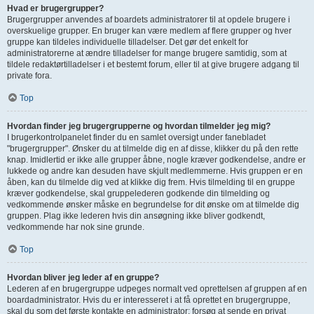
Hvad er brugergrupper?
Brugergrupper anvendes af boardets administratorer til at opdele brugere i
overskuelige grupper. En bruger kan være medlem af flere grupper og hver
gruppe kan tildeles individuelle tilladelser. Det gør det enkelt for
administratorerne at ændre tilladelser for mange brugere samtidig, som at
tildele redaktørtilladelser i et bestemt forum, eller til at give brugere adgang til
private fora.
Top
Hvordan finder jeg brugergrupperne og hvordan tilmelder jeg mig?
I brugerkontrolpanelet finder du en samlet oversigt under fanebladet
"brugergrupper". Ønsker du at tilmelde dig en af disse, klikker du på den rette
knap. Imidlertid er ikke alle grupper åbne, nogle kræver godkendelse, andre er
lukkede og andre kan desuden have skjult medlemmerne. Hvis gruppen er en
åben, kan du tilmelde dig ved at klikke dig frem. Hvis tilmelding til en gruppe
kræver godkendelse, skal gruppelederen godkende din tilmelding og
vedkommende ønsker måske en begrundelse for dit ønske om at tilmelde dig
gruppen. Plag ikke lederen hvis din ansøgning ikke bliver godkendt,
vedkommende har nok sine grunde.
Top
Hvordan bliver jeg leder af en gruppe?
Lederen af en brugergruppe udpeges normalt ved oprettelsen af gruppen af en
boardadministrator. Hvis du er interesseret i at få oprettet en brugergruppe,
skal du som det første kontakte en administrator; forsøg at sende en privat