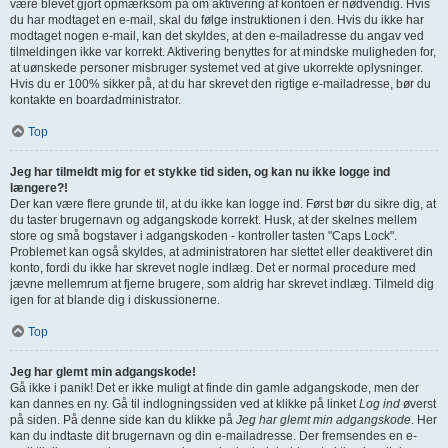
være blevet gjort opmærksom på om aktivering af kontoen er nødvendig. Hvis
du har modtaget en e-mail, skal du følge instruktionen i den. Hvis du ikke har
modtaget nogen e-mail, kan det skyldes, at den e-mailadresse du angav ved
tilmeldingen ikke var korrekt. Aktivering benyttes for at mindske muligheden for,
at uønskede personer misbruger systemet ved at give ukorrekte oplysninger.
Hvis du er 100% sikker på, at du har skrevet den rigtige e-mailadresse, bør du
kontakte en boardadministrator.
Top
Jeg har tilmeldt mig for et stykke tid siden, og kan nu ikke logge ind
længere?!
Der kan være flere grunde til, at du ikke kan logge ind. Først bør du sikre dig, at
du taster brugernavn og adgangskode korrekt. Husk, at der skelnes mellem
store og små bogstaver i adgangskoden - kontroller tasten "Caps Lock".
Problemet kan også skyldes, at administratoren har slettet eller deaktiveret din
konto, fordi du ikke har skrevet nogle indlæg. Det er normal procedure med
jævne mellemrum at fjerne brugere, som aldrig har skrevet indlæg. Tilmeld dig
igen for at blande dig i diskussionerne.
Top
Jeg har glemt min adgangskode!
Gå ikke i panik! Det er ikke muligt at finde din gamle adgangskode, men der
kan dannes en ny. Gå til indlogningssiden ved at klikke på linket
Log ind
øverst
på siden. På denne side kan du klikke på
Jeg har glemt min adgangskode
. Her
kan du indtaste dit brugernavn og din e-mailadresse. Der fremsendes en e-