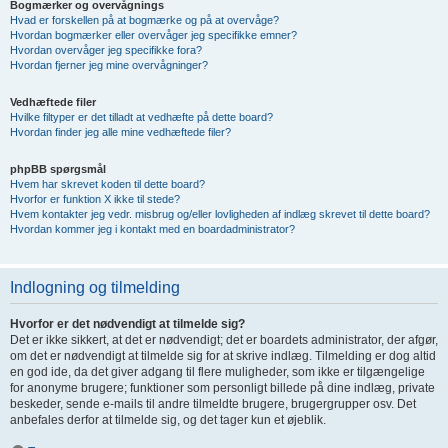
Bogmærker og overvågnings
Hvad er forskellen på at bogmærke og på at overvåge?
Hvordan bogmærker eller overvåger jeg specifikke emner?
Hvordan overvåger jeg specifikke fora?
Hvordan fjerner jeg mine overvågninger?
Vedhæftede filer
Hvilke filtyper er det tilladt at vedhæfte på dette board?
Hvordan finder jeg alle mine vedhæftede filer?
phpBB spørgsmål
Hvem har skrevet koden til dette board?
Hvorfor er funktion X ikke til stede?
Hvem kontakter jeg vedr. misbrug og/eller lovligheden af indlæg skrevet til dette board?
Hvordan kommer jeg i kontakt med en boardadministrator?
Indlogning og tilmelding
Hvorfor er det nødvendigt at tilmelde sig?
Det er ikke sikkert, at det er nødvendigt; det er boardets administrator, der afgør,
om det er nødvendigt at tilmelde sig for at skrive indlæg. Tilmelding er dog altid
en god ide, da det giver adgang til flere muligheder, som ikke er tilgængelige
for anonyme brugere; funktioner som personligt billede på dine indlæg, private
beskeder, sende e-mails til andre tilmeldte brugere, brugergrupper osv. Det
anbefales derfor at tilmelde sig, og det tager kun et øjeblik.