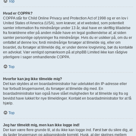
Top
Hvad er COPPA?
COPPA står for Child Online Privacy and Protection Act of 1998 og er en lov i
United States of America (USA), som kræver, at et websted, som potentielt
samler information fra mindreårige under 13 år, skal have en skriftlig tilladelse
fra forældrene eller på anden måde have en legal godkendelse af, at siden
samler personlige oplysninger fra mindreårige. Hvis du er usikker på, om du er
omfattet af denne lov, fordi mindreårige forsøger at tilmelde sig, eller om
boardet, du forsøger at tilmelde dig, er under denne lovgivning, bør du kontakte
en advokat. Vær venligst opmærksom på at phpBB Limited ikke kan rådgive
yderligere i sager omhandlende COPPA.
Top
Hvorfor kan jeg ikke tilmelde mig?
Det kan skyldes at en boardadministrator har udelukket din IP-adresse eller
har forbudt brugernavnet, du forsøger at tilmelde dig med. En
boardadministrator kan også have slået muligheden for at tilmelde sig fra og
bevidst have lukket for nye tilmeldinger. Kontakt en boardadministrator for at få
hjælp.
Top
Jeg har tilmeldt mig, men kan ikke logge ind!
Der kan være flere grunde til, at du ikke kan logge ind. Først bør du sikre dig, at
du taster brugernavn og adgangskode korrekt. Husk, at der skelnes mellem