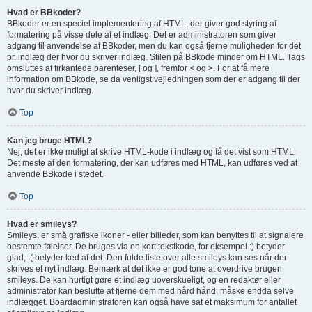
Hvad er BBkoder?
BBkoder er en speciel implementering af HTML, der giver god styring af
formatering på visse dele af et indlæg. Det er administratoren som giver
adgang til anvendelse af BBkoder, men du kan også fjerne muligheden for det
pr. indlæg der hvor du skriver indlæg. Stilen på BBkode minder om HTML. Tags
omsluttes af firkantede parenteser, [ og ], fremfor < og >. For at få mere
information om BBkode, se da venligst vejledningen som der er adgang til der
hvor du skriver indlæg.
Top
Kan jeg bruge HTML?
Nej, det er ikke muligt at skrive HTML-kode i indlæg og få det vist som HTML.
Det meste af den formatering, der kan udføres med HTML, kan udføres ved at
anvende BBkode i stedet.
Top
Hvad er smileys?
Smileys, er små grafiske ikoner - eller billeder, som kan benyttes til at signalere
bestemte følelser. De bruges via en kort tekstkode, for eksempel :) betyder
glad, :( betyder ked af det. Den fulde liste over alle smileys kan ses når der
skrives et nyt indlæg. Bemærk at det ikke er god tone at overdrive brugen
smileys. De kan hurtigt gøre et indlæg uoverskueligt, og en redaktør eller
administrator kan beslutte at fjerne dem med hård hånd, måske endda selve
indlægget. Boardadministratoren kan også have sat et maksimum for antallet