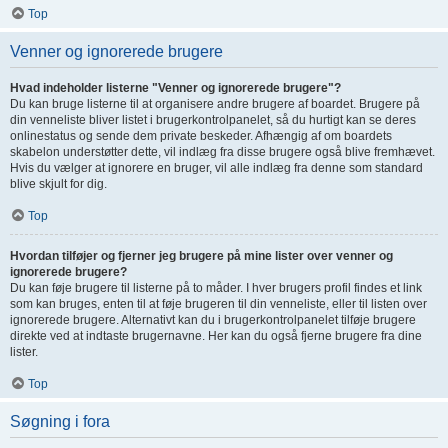
Top
Venner og ignorerede brugere
Hvad indeholder listerne "Venner og ignorerede brugere"?
Du kan bruge listerne til at organisere andre brugere af boardet. Brugere på
din venneliste bliver listet i brugerkontrolpanelet, så du hurtigt kan se deres
onlinestatus og sende dem private beskeder. Afhængig af om boardets
skabelon understøtter dette, vil indlæg fra disse brugere også blive fremhævet.
Hvis du vælger at ignorere en bruger, vil alle indlæg fra denne som standard
blive skjult for dig.
Top
Hvordan tilføjer og fjerner jeg brugere på mine lister over venner og
ignorerede brugere?
Du kan føje brugere til listerne på to måder. I hver brugers profil findes et link
som kan bruges, enten til at føje brugeren til din venneliste, eller til listen over
ignorerede brugere. Alternativt kan du i brugerkontrolpanelet tilføje brugere
direkte ved at indtaste brugernavne. Her kan du også fjerne brugere fra dine
lister.
Top
Søgning i fora