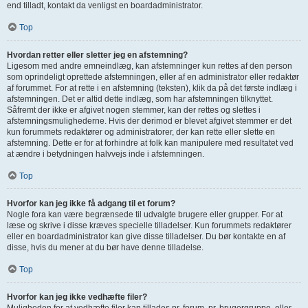
end tilladt, kontakt da venligst en boardadministrator.
Top
Hvordan retter eller sletter jeg en afstemning?
Ligesom med andre emneindlæg, kan afstemninger kun rettes af den person
som oprindeligt oprettede afstemningen, eller af en administrator eller redaktør
af forummet. For at rette i en afstemning (teksten), klik da på det første indlæg i
afstemningen. Det er altid dette indlæg, som har afstemningen tilknyttet.
Såfremt der ikke er afgivet nogen stemmer, kan der rettes og slettes i
afstemningsmulighederne. Hvis der derimod er blevet afgivet stemmer er det
kun forummets redaktører og administratorer, der kan rette eller slette en
afstemning. Dette er for at forhindre at folk kan manipulere med resultatet ved
at ændre i betydningen halvvejs inde i afstemningen.
Top
Hvorfor kan jeg ikke få adgang til et forum?
Nogle fora kan være begrænsede til udvalgte brugere eller grupper. For at
læse og skrive i disse kræves specielle tilladelser. Kun forummets redaktører
eller en boardadministrator kan give disse tilladelser. Du bør kontakte en af
disse, hvis du mener at du bør have denne tilladelse.
Top
Hvorfor kan jeg ikke vedhæfte filer?