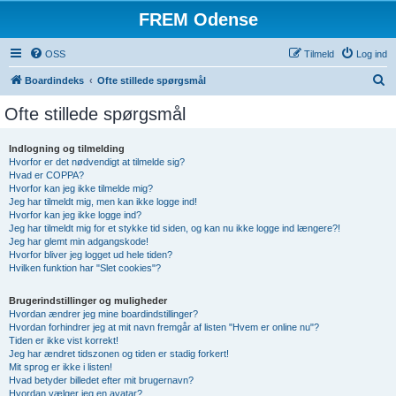
FREM Odense
OSS
Tilmeld
Log ind
S
Boardindeks
Ofte stillede spørgsmål
ø
Ofte stillede spørgsmål
g
Indlogning og tilmelding
Hvorfor er det nødvendigt at tilmelde sig?
Hvad er COPPA?
Hvorfor kan jeg ikke tilmelde mig?
Jeg har tilmeldt mig, men kan ikke logge ind!
Hvorfor kan jeg ikke logge ind?
Jeg har tilmeldt mig for et stykke tid siden, og kan nu ikke logge ind længere?!
Jeg har glemt min adgangskode!
Hvorfor bliver jeg logget ud hele tiden?
Hvilken funktion har "Slet cookies"?
Brugerindstillinger og muligheder
Hvordan ændrer jeg mine boardindstillinger?
Hvordan forhindrer jeg at mit navn fremgår af listen "Hvem er online nu"?
Tiden er ikke vist korrekt!
Jeg har ændret tidszonen og tiden er stadig forkert!
Mit sprog er ikke i listen!
Hvad betyder billedet efter mit brugernavn?
Hvordan vælger jeg en avatar?