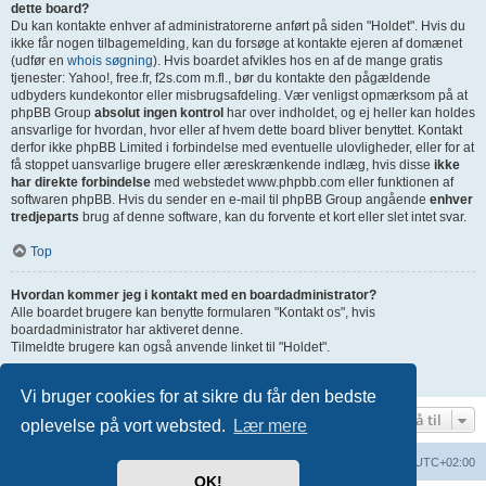
dette board?
Du kan kontakte enhver af administratorerne anført på siden "Holdet". Hvis du
ikke får nogen tilbagemelding, kan du forsøge at kontakte ejeren af domænet
(udfør en
whois søgning
). Hvis boardet afvikles hos en af de mange gratis
tjenester: Yahoo!, free.fr, f2s.com m.fl., bør du kontakte den pågældende
udbyders kundekontor eller misbrugsafdeling. Vær venligst opmærksom på at
phpBB Group
absolut ingen kontrol
har over indholdet, og ej heller kan holdes
ansvarlige for hvordan, hvor eller af hvem dette board bliver benyttet. Kontakt
derfor ikke phpBB Limited i forbindelse med eventuelle ulovligheder, eller for at
få stoppet uansvarlige brugere eller æreskrænkende indlæg, hvis disse
ikke
har direkte forbindelse
med webstedet www.phpbb.com eller funktionen af
softwaren phpBB. Hvis du sender en e-mail til phpBB Group angående
enhver
tredjeparts
brug af denne software, kan du forvente et kort eller slet intet svar.
Top
Hvordan kommer jeg i kontakt med en boardadministrator?
Alle boardet brugere kan benytte formularen "Kontakt os", hvis
boardadministrator har aktiveret denne.
Tilmeldte brugere kan også anvende linket til "Holdet".
Top
Vi bruger cookies for at sikre du får den bedste
Gå til
oplevelse på vort websted.
Lær mere
Boardindeks
Slet cookies
Alle tider er
UTC+02:00
OK!