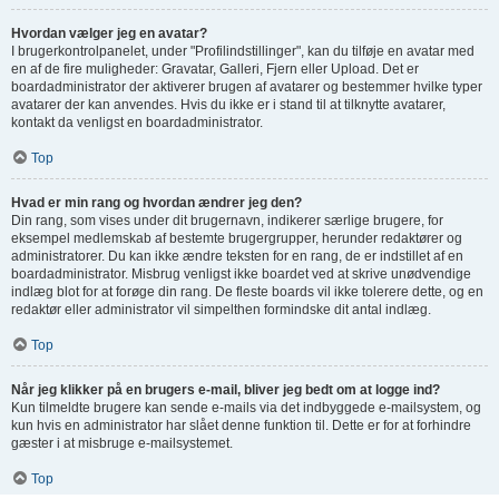
Hvordan vælger jeg en avatar?
I brugerkontrolpanelet, under "Profilindstillinger", kan du tilføje en avatar med
en af de fire muligheder: Gravatar, Galleri, Fjern eller Upload. Det er
boardadministrator der aktiverer brugen af avatarer og bestemmer hvilke typer
avatarer der kan anvendes. Hvis du ikke er i stand til at tilknytte avatarer,
kontakt da venligst en boardadministrator.
Top
Hvad er min rang og hvordan ændrer jeg den?
Din rang, som vises under dit brugernavn, indikerer særlige brugere, for
eksempel medlemskab af bestemte brugergrupper, herunder redaktører og
administratorer. Du kan ikke ændre teksten for en rang, de er indstillet af en
boardadministrator. Misbrug venligst ikke boardet ved at skrive unødvendige
indlæg blot for at forøge din rang. De fleste boards vil ikke tolerere dette, og en
redaktør eller administrator vil simpelthen formindske dit antal indlæg.
Top
Når jeg klikker på en brugers e-mail, bliver jeg bedt om at logge ind?
Kun tilmeldte brugere kan sende e-mails via det indbyggede e-mailsystem, og
kun hvis en administrator har slået denne funktion til. Dette er for at forhindre
gæster i at misbruge e-mailsystemet.
Top