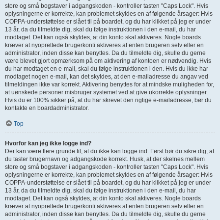
store og små bogstaver i adgangskoden - kontroller tasten "Caps Lock". Hvis
oplysningerne er korrekte, kan problemet skyldes en af følgende årsager: Hvis
COPPA-understøttelse er slået til på boardet, og du har klikket på jeg er under
13 år, da du tilmeldte dig, skal du følge instruktionen i den e-mail, du har
modtaget. Det kan også skyldes, at din konto skal aktiveres. Nogle boards
kræver at nyoprettede brugerkonti aktiveres af enten brugeren selv eller en
administrator, inden disse kan benyttes. Da du tilmeldte dig, skulle du gerne
være blevet gjort opmærksom på om aktivering af kontoen er nødvendig. Hvis
du har modtaget en e-mail, skal du følge instruktionen i den. Hvis du ikke har
modtaget nogen e-mail, kan det skyldes, at den e-mailadresse du angav ved
tilmeldingen ikke var korrekt. Aktivering benyttes for at mindske muligheden for,
at uønskede personer misbruger systemet ved at give ukorrekte oplysninger.
Hvis du er 100% sikker på, at du har skrevet den rigtige e-mailadresse, bør du
kontakte en boardadministrator.
Top
Hvorfor kan jeg ikke logge ind?
Der kan være flere grunde til, at du ikke kan logge ind. Først bør du sikre dig, at
du taster brugernavn og adgangskode korrekt. Husk, at der skelnes mellem
store og små bogstaver i adgangskoden - kontroller tasten "Caps Lock". Hvis
oplysningerne er korrekte, kan problemet skyldes en af følgende årsager: Hvis
COPPA-understøttelse er slået til på boardet, og du har klikket på jeg er under
13 år, da du tilmeldte dig, skal du følge instruktionen i den e-mail, du har
modtaget. Det kan også skyldes, at din konto skal aktiveres. Nogle boards
kræver at nyoprettede brugerkonti aktiveres af enten brugeren selv eller en
administrator, inden disse kan benyttes. Da du tilmeldte dig, skulle du gerne